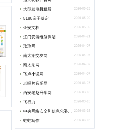
南太湖交友网
2026-04-07
南太湖网
2026-04-07
飞卢小说网
2026-04-07
老唱片音乐网
2026-03-27
西安老赵升学网
2026-03-18
飞行力
2026-03-15
央网络安全和信息化委员会办公室
2026-03-15
蛙蛙写作
2026-03-15
提交
删除
最新资讯
联系
元宇宙将催生数字政务发展新模式
元宇宙为税收治理探索提供“全真域”
2022全球数字经济大会成功举办，中国
“元宇宙”里打工还很远？有“捏脸师”月
元宇宙上海方案别样路径 产业链企业加速