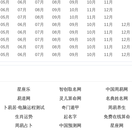
星座乐
智创取名网
中国周易网
易道网
灵儿算命网
名典姓名网
居·电脑运程测试
奇门遁甲
周易养生
生肖运势
起名字
免费在线算命
周易占卜
中国预测网
星座网
运势网八字算命
易奇八字
新浪星座
新闻
军事
保险
汽车
购物
团购
天气
旅游
健康
母
农业
直播
b2b
黄页
黑客
分类信息
dj
左派
海淘
装
收录
|
目录资讯
|
快审站点
|
数据归档
|
网站排行榜
|
待审核站点