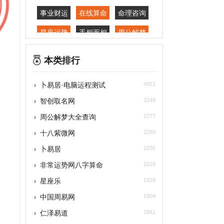
星座运势
手相面相
周公解梦
家居风水
本类排行
卜易居·电脑运程测试
4951
智创取名网
3249
周公解梦大全查询
2777
十八紫微网
2289
卜易居
2036
非常运势网八字算命
2018
星座乐
1928
中国周易网
1904
仁泽易道
1861
灵匣
1846
科技紫微网
1833
福德免费算命
1828