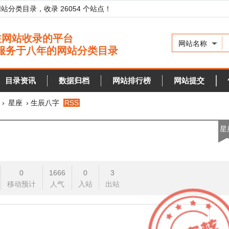
录，收录 26054 个站点！
网站名称
资讯
数据归档
网站排行榜
网站提交
快审站点
› 生辰八字
RSS
星座
0
1666
0
3
预计
人气
入站
出站