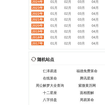
随机站点
仁泽易道
福德免费算命
在线算命
腾讯星座
周公解梦大全查询
紫微黄历网
卜易
十二星座
面相图解
八字排盘
周易算命
时尚牡丹命理馆
元亨利贞网
非常
热门目录
视频
音乐
游戏
动漫
小说
星座
交友
手机
教育
考试
招聘
国外
珠宝
起名
日本
房产
元宇宙
首页
|
网站分类目录
|
最新