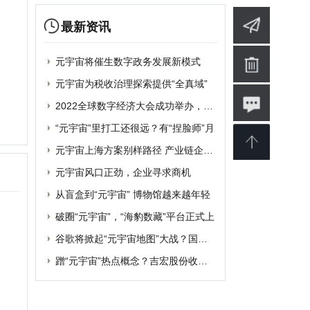
元宇宙风口正劲，企业寻求商机
从盲盒到“元宇宙” 博物馆越来越年轻
破圈“元宇宙”，“海豹数藏”平台正式上
谷歌将掀起“元宇宙地图”大战？国内玩家
蹭“元宇宙”热点概念？吉宏股份收深交所
婴
软件
博客
设计
素材
修
商业
电影
批发
融资
|
提交网站