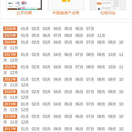
云开药网
中国健康产业网
在线问诊
2026年
01月
02月
03月
04月
05月
06月
07月
2025年
01月
05月
06月
07月
08月
09月
10月
11月
2024年
01月
02月
03月
04月
05月
06月
07月
08月
09月
10
月
11月
2023年
01月
02月
03月
04月
06月
07月
08月
09月
10月
11
月
12月
2022年
01月
02月
03月
04月
05月
07月
08月
09月
10月
11
月
12月
2021年
01月
02月
03月
04月
05月
06月
07月
08月
09月
10
月
11月
12月
2020年
01月
02月
03月
04月
05月
06月
07月
08月
09月
10
月
11月
12月
2019年
01月
02月
03月
04月
05月
06月
07月
08月
09月
10
月
11月
12月
2018年
01月
02月
03月
04月
05月
06月
07月
08月
09月
10
月
11月
12月
2017年
01月
02月
03月
04月
05月
06月
07月
08月
09月
10