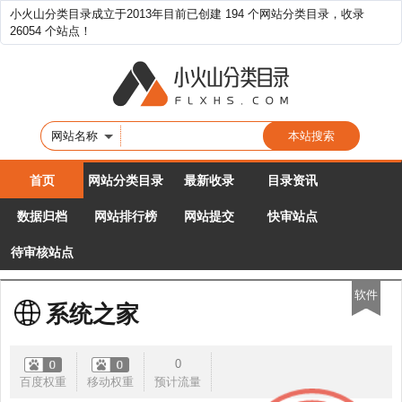
小火山分类目录成立于2013年目前已创建 194 个网站分类目录，收录
26054 个站点！
网站名称
首页
网站分类目录
最新收录
目录资讯
数据归档
网站排行榜
网站提交
快审站点
待审核站点
软件
系统之家
0
百度权重
移动权重
预计流量