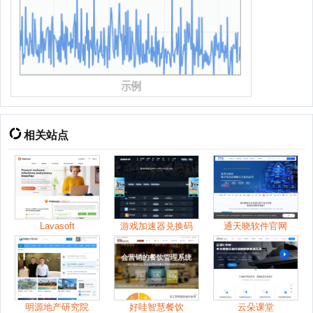
相关站点
Lavasoft
游戏加速器兑换码
通天晓软件官网
明源地产研究院
好哇智慧餐饮
云朵课堂