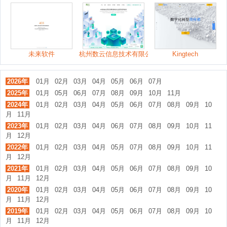
未来软件
杭州数云信息技术有限公司
Kingtech
2026年
01月
02月
03月
04月
05月
06月
07月
2025年
01月
05月
06月
07月
08月
09月
10月
11月
2024年
01月
02月
03月
04月
05月
06月
07月
08月
09月
10
月
11月
2023年
01月
02月
03月
04月
06月
07月
08月
09月
10月
11
月
12月
2022年
01月
02月
03月
04月
05月
07月
08月
09月
10月
11
月
12月
2021年
01月
02月
03月
04月
05月
06月
07月
08月
09月
10
月
11月
12月
2020年
01月
02月
03月
04月
05月
06月
07月
08月
09月
10
月
11月
12月
2019年
01月
02月
03月
04月
05月
06月
07月
08月
09月
10
月
11月
12月