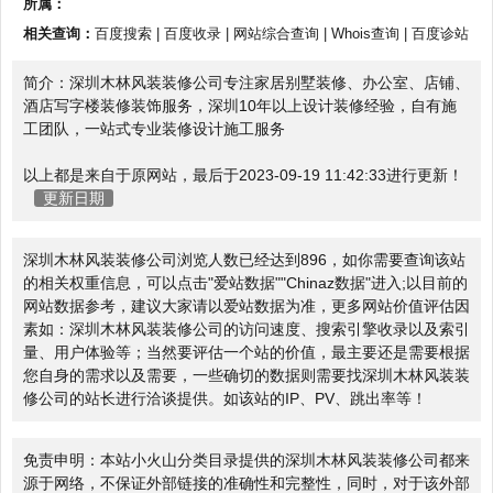
所属：
相关查询：
百度搜索
|
百度收录
|
网站综合查询
|
Whois查询
|
百度诊站
简介：深圳木林风装装修公司专注家居别墅装修、办公室、店铺、
酒店写字楼装修装饰服务，深圳10年以上设计装修经验，自有施
工团队，一站式专业装修设计施工服务
以上都是来自于原网站，最后于2023-09-19 11:42:33进行更新！
更新日期
深圳木林风装装修公司浏览人数已经达到896，如你需要查询该站
的相关权重信息，可以点击"
爱站数据
""
Chinaz数据
"进入;以目前的
网站数据参考，建议大家请以爱站数据为准，更多网站价值评估因
素如：深圳木林风装装修公司的访问速度、搜索引擎收录以及索引
量、用户体验等；当然要评估一个站的价值，最主要还是需要根据
您自身的需求以及需要，一些确切的数据则需要找深圳木林风装装
修公司的站长进行洽谈提供。如该站的IP、PV、跳出率等！
免责申明：本站小火山分类目录提供的深圳木林风装装修公司都来
源于网络，不保证外部链接的准确性和完整性，同时，对于该外部