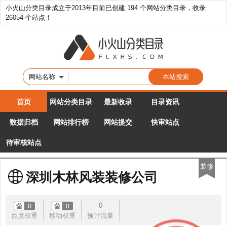
小火山分类目录成立于2013年目前已创建 194 个网站分类目录，收录
26054 个站点！
网站名称
首页
网站分类目录
最新收录
目录资讯
数据归档
网站排行榜
网站提交
快审站点
待审核站点
装修
深圳木林风装装修公司
0
百度权重
移动权重
预计流量