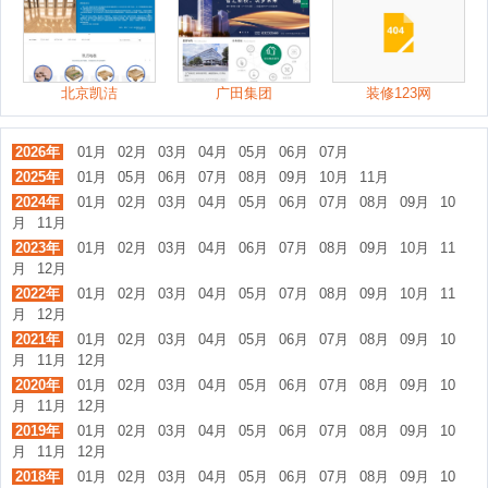
北京凯洁
广田集团
装修123网
2026年
01月
02月
03月
04月
05月
06月
07月
2025年
01月
05月
06月
07月
08月
09月
10月
11月
2024年
01月
02月
03月
04月
05月
06月
07月
08月
09月
10
月
11月
2023年
01月
02月
03月
04月
06月
07月
08月
09月
10月
11
月
12月
2022年
01月
02月
03月
04月
05月
07月
08月
09月
10月
11
月
12月
2021年
01月
02月
03月
04月
05月
06月
07月
08月
09月
10
月
11月
12月
2020年
01月
02月
03月
04月
05月
06月
07月
08月
09月
10
月
11月
12月
2019年
01月
02月
03月
04月
05月
06月
07月
08月
09月
10
月
11月
12月
2018年
01月
02月
03月
04月
05月
06月
07月
08月
09月
10