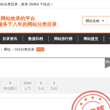
录，收录 26054 个站点！
网站名称
资讯
数据归档
网站排行榜
网站提交
快审站点
› 315分类目录
RSS
网址
0
1042
6
3
预计
人气
入站
出站