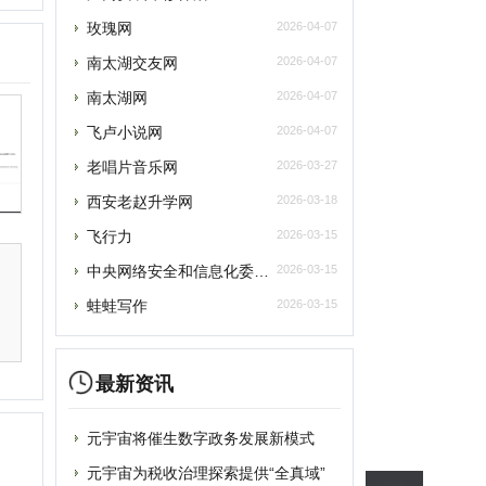
西安老赵升学网
2026-03-18
飞行力
2026-03-15
央网络安全和信息化委员会办公室
2026-03-15
蛙蛙写作
2026-03-15
最新资讯
提交
元宇宙将催生数字政务发展新模式
元宇宙为税收治理探索提供“全真域”
删除
2022全球数字经济大会成功举办，中国
“元宇宙”里打工还很远？有“捏脸师”月
联系
元宇宙上海方案别样路径 产业链企业加速
元宇宙风口正劲，企业寻求商机
从盲盒到“元宇宙” 博物馆越来越年轻
破圈“元宇宙”，“海豹数藏”平台正式上
谷歌将掀起“元宇宙地图”大战？国内玩家