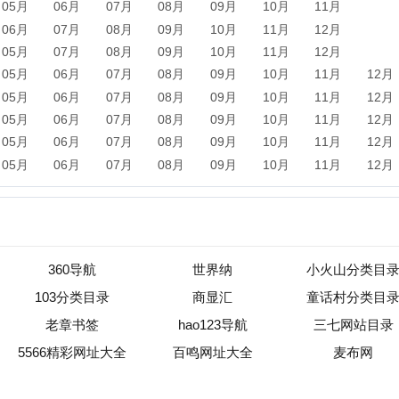
360导航
世界纳
小火山分类目录
103分类目录
商显汇
童话村分类目录
老章书签
hao123导航
三七网站目录
66精彩网址大全
百鸣网址大全
麦布网
新闻
军事
保险
汽车
购物
团购
天气
旅游
健康
母
农业
直播
b2b
黄页
黑客
分类信息
dj
左派
海淘
装
收录
|
目录资讯
|
快审站点
|
数据归档
|
网站排行榜
|
待审核站点