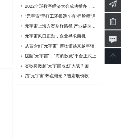
蹭“元宇宙”热点概念？吉宏股份收深交所
婴
软件
博客
设计
素材
修
商业
电影
批发
融资
|
提交网站