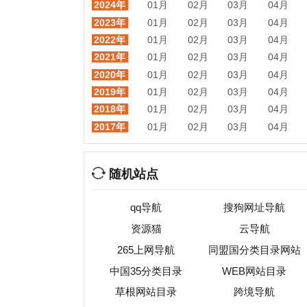
随机站点
qq导航
搜狗网址导航
资源猫
云导航
265上网导航
同盟国分类目录网站
中国35分类目录
WEB网站目录
55
草根网站目录
跨境导航
热门目录
视频
音乐
游戏
动漫
小说
星座
交友
手机
教育
考试
招聘
国外
珠宝
起名
日本
房产
元宇宙
首页
|
网站分类目录
|
最新