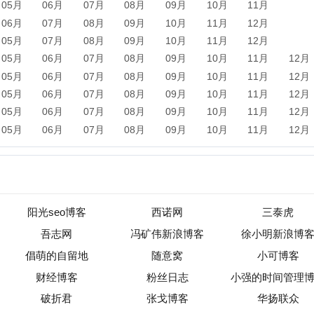
阳光seo博客
西诺网
三泰虎
吾志网
冯矿伟新浪博客
徐小明新浪博客
倡萌的自留地
随意窝
小可博客
财经博客
粉丝日志
小强的时间管理博客
破折君
张戈博客
华扬联众
C2博客(blog)
LOFTER（乐乎）
新闻
军事
保险
汽车
购物
团购
天气
旅游
健康
母
农业
直播
b2b
黄页
黑客
分类信息
dj
左派
海淘
装
收录
|
目录资讯
|
快审站点
|
数据归档
|
网站排行榜
|
待审核站点