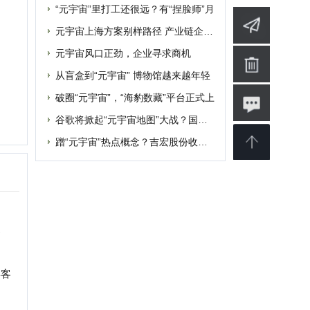
婴
软件
博客
设计
素材
修
商业
电影
批发
融资
|
提交网站