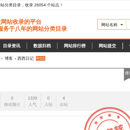
录，收录 26054 个站点！
网站名称
资讯
数据归档
网站排行榜
网站提交
快审站点
› 西西日记
RSS
博客
0
1339
0
4
预计
人气
入站
出站