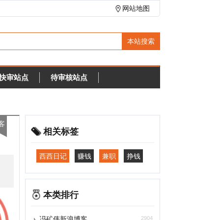
网站地图
待审核站点
相关标签
西西日记
赚钱
兼职
挣钱
本类排行
冯矿伟新浪博客
2904
随意窝
2658