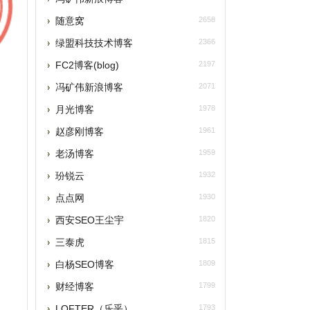
绿盟科技技术博客
2366
C2博客(blog)
2197
冯矿伟新浪博客
2071
月光博客
1978
赵彦刚博客
1961
老汤博客
1959
玢锐云
1932
点点网
1930
西安SEO王尘宇
1820
三泰虎
1815
白杨SEO博客
1809
财经博客
1799
LOFTER（乐乎）
1793
本类推荐