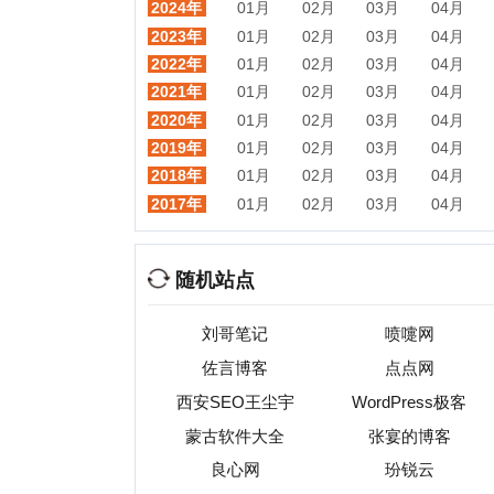
随机站点
刘哥笔记
喷嚏网
佐言博客
点点网
西安SEO王尘宇
WordPress极客
蒙古软件大全
张宴的博客
良心网
玢锐云
绿盟科技技术博客
月光博客
F
热门目录
视频
音乐
游戏
动漫
小说
星座
交友
手机
教育
考试
招聘
国外
珠宝
起名
日本
房产
元宇宙
首页
|
网站分类目录
|
最新