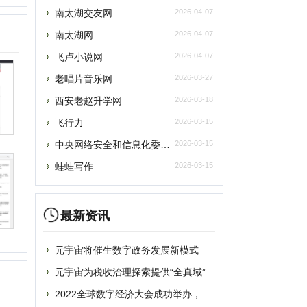
央网络安全和信息化委员会办公室
2026-03-15
蛙蛙写作
2026-03-15
最新资讯
元宇宙将催生数字政务发展新模式
元宇宙为税收治理探索提供“全真域”
提交
2022全球数字经济大会成功举办，中国
“元宇宙”里打工还很远？有“捏脸师”月
删除
元宇宙上海方案别样路径 产业链企业加速
元宇宙风口正劲，企业寻求商机
联系
从盲盒到“元宇宙” 博物馆越来越年轻
破圈“元宇宙”，“海豹数藏”平台正式上
谷歌将掀起“元宇宙地图”大战？国内玩家
蹭“元宇宙”热点概念？吉宏股份收深交所