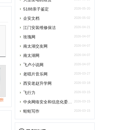
南太湖网
2026-04-07
飞卢小说网
2026-04-07
老唱片音乐网
2026-03-27
西安老赵升学网
2026-03-18
飞行力
2026-03-15
央网络安全和信息化委员会办公室
2026-03-15
蛙蛙写作
2026-03-15
提交
最新资讯
删除
元宇宙将催生数字政务发展新模式
联系
元宇宙为税收治理探索提供“全真域”
2022全球数字经济大会成功举办，中国
“元宇宙”里打工还很远？有“捏脸师”月
元宇宙上海方案别样路径 产业链企业加速
元宇宙风口正劲，企业寻求商机