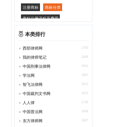
商标注册流程及费用
商标注册申请
商标出售网
本类排行
专利查询
专利检索
专利申请
西部律师网
2793
标源
我的律师笔记
2088
中国刑事法律网
2041
学法网
1957
智飞法律网
1872
中国裁判文书网
1823
人人律
1739
中国普法网
1699
东方律师网
1667
快法务
1663
劳动法网
1658
无讼
1593