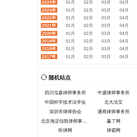
随机站点
四川泓森律师事务所
中盛律师事务所
四川
中国科学技术法学会
北大法宝
深圳市律师协会
通商律师事务所
北京海淀信凯律师事务所
赢了网
听律网
律霸网
点睛网
福州市律师会协会
热门目录
视频
音乐
游戏
动漫
小说
星座
交友
手机
教育
考试
招聘
国外
珠宝
起名
日本
房产
元宇宙
首页
|
网站分类目录
|
最新