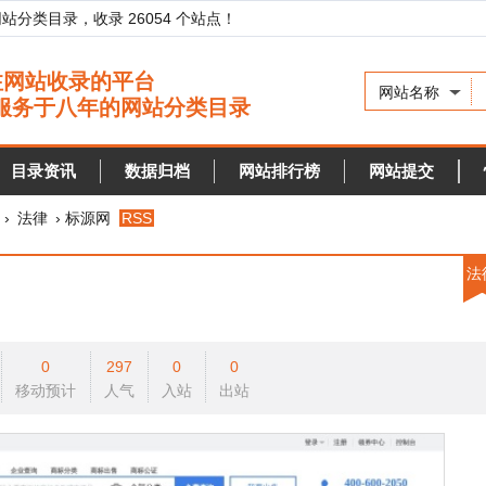
录，收录 26054 个站点！
网站名称
资讯
数据归档
网站排行榜
网站提交
快审站点
› 标源网
RSS
法律
0
297
0
0
预计
人气
入站
出站