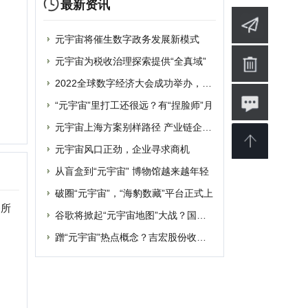
从盲盒到“元宇宙” 博物馆越来越年轻
破圈“元宇宙”，“海豹数藏”平台正式上
谷歌将掀起“元宇宙地图”大战？国内玩家
蹭“元宇宙”热点概念？吉宏股份收深交所
婴
软件
博客
设计
素材
修
商业
电影
批发
融资
|
提交网站