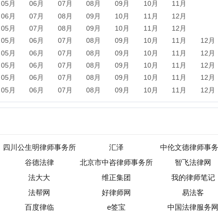
公生明律师事务所
汇泽
中伦文德律师事务所
谷德法律
北京市中咨律师事务所
智飞法律网
法大大
维正集团
我的律师笔记
法帮网
好律师网
易法客
百度律临
e签宝
中国法律服务网
杨周律师网
问问律师
大成律师事务所
新闻
军事
保险
汽车
购物
团购
天气
旅游
健康
母
农业
直播
b2b
黄页
黑客
分类信息
dj
左派
海淘
装
收录
|
目录资讯
|
快审站点
|
数据归档
|
网站排行榜
|
待审核站点