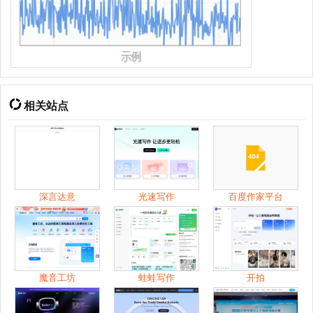
相关站点
深言达意
光速写作
百度作家平台
魔音工坊
蛙蛙写作
开拍