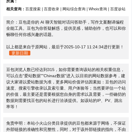
所属：
相关查询：
百度搜索
|
百度收录
|
网站综合查询
|
Whois查询
|
百度诊站
简介：豆包是你的 AI 聊天智能对话问答助手，写作文案翻译编程
全能工具。豆包为你答疑解惑，提供灵感，辅助创作，也可以和你
畅聊任何你感兴趣的话题。
以上都是来自于原网站，最后于2025-10-17 11:24:34进行更新！
更新日期
豆包浏览人数已经达到315，如你需要查询该站的相关权重信息，
可以点击"
爱站数据
""
Chinaz数据
"进入;以目前的网站数据参考，建
议大家请以爱站数据为准，更多网站价值评估因素如：豆包的访问
速度、搜索引擎收录以及索引量、用户体验等；当然要评估一个站
的价值，最主要还是需要根据您自身的需求以及需要，一些确切的
数据则需要找豆包的站长进行洽谈提供。如该站的IP、PV、跳出
率等！
免责申明：本站小火山分类目录提供的豆包都来源于网络，不保证
外部链接的准确性和完整性，同时，对于该外部链接的指向，不由