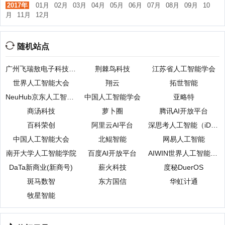
2017年
01月
02月
03月
04月
05月
06月
07月
08月
09月
10
月
11月
12月
随机站点
广州飞瑞敖电子科技股份有限公司
荆棘鸟科技
江苏省人工智能学会
世界人工智能大会
翔云
拓世智能
NeuHub京东人工智能开放平台
中国人工智能学会
亚略特
商汤科技
萝卜圈
腾讯AI开放平台
百科荣创
阿里云AI平台
深思考人工智能（iDeepWise）
中国人工智能大会
北鲲智能
网易人工智能
南开大学人工智能学院
百度AI开放平台
AIWIN世界人工智能创新大赛
DaTa新商业(新商号)
薪火科技
度秘DuerOS
斑马数智
东方国信
华虹计通
牧星智能