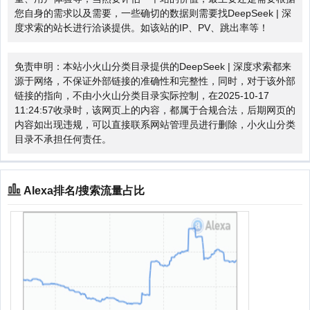
您自身的需求以及需要，一些确切的数据则需要找DeepSeek | 深
度求索的站长进行洽谈提供。如该站的IP、PV、跳出率等！
免责申明：本站小火山分类目录提供的DeepSeek | 深度求索都来
源于网络，不保证外部链接的准确性和完整性，同时，对于该外部
链接的指向，不由小火山分类目录实际控制，在2025-10-17
11:24:57收录时，该网页上的内容，都属于合规合法，后期网页的
内容如出现违规，可以直接联系网站管理员进行删除，小火山分类
目录不承担任何责任。
Alexa排名/搜索流量占比