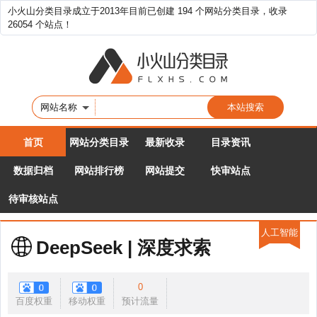
小火山分类目录成立于2013年目前已创建 194 个网站分类目录，收录
26054 个站点！
网站名称
首页
网站分类目录
最新收录
目录资讯
数据归档
网站排行榜
网站提交
快审站点
待审核站点
人工智能
DeepSeek | 深度求索
0
百度权重
移动权重
预计流量