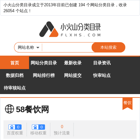
小火山分类目录成立于2013年目前已创建 194 个网站分类目录，收录
26054 个站点！
网站名称
首页
网站分类目录
最新收录
目录资讯
数据归档
网站排行榜
网站提交
快审站点
待审核站点
餐饮
58餐饮网
0
百度权重
移动权重
预计流量