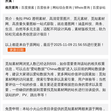
所属：
相关查询：
百度搜索
|
百度收录
|
网站综合查询
|
Whois查询
|
百度诊站
简介：免扣 PNG 透明素材、高清背景图片、觅元素材、觅知素材
网、高质量矢量图标一站式获取，就在遵图网！涵盖科技、商务、
生活、自然等多元主题，适配不同设计风格，素材版权无忧，助力
轻松完成各类创意设计项目！
以上都是来自于原网站，最后于2025-11-09 21:56:55进行更新！
更新日期
觅知素材网浏览人数已经达到555，如你需要查询该站的相关权重
信息，可以点击"
爱站数据
""
Chinaz数据
"进入;以目前的网站数据参
考，建议大家请以爱站数据为准，更多网站价值评估因素如：觅知
素材网的访问速度、搜索引擎收录以及索引量、用户体验等；当然
要评估一个站的价值，最主要还是需要根据您自身的需求以及需
要，一些确切的数据则需要找觅知素材网的站长进行洽谈提供。如
该站的IP、PV、跳出率等！
免责申明：本站小火山分类目录提供的觅知素材网都来源于网络，