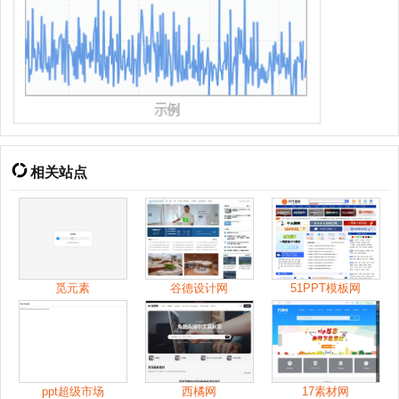
相关站点
觅元素
谷德设计网
51PPT模板网
ppt超级市场
西橘网
17素材网