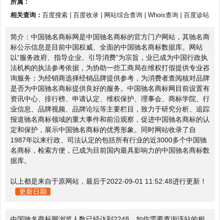
所属：
相关查询：
百度搜索
|
百度收录
|
网站综合查询
|
Whois查询
|
百度诊站
简介：中国驰名商标网是中国驰名商标的官方门户网站，其驰名商
标公示信息是目前中国权威、全面的中国驰名商标数据库。网站
以“服务政府、指导企业、引导消费”为宗旨，业已成为中国行政执
法机构的执法参考依据，为协助一些工商局在维权打假提供专业咨
询服务；为经销商选择经销品牌提供参考，为消费者查阅核对品牌
是否为中国驰名商标提供良好的服务。中国驰名商标网目前设置有
资讯中心、排行榜、申请认定、维权保护、理事会、商标学院、行
业信息、品牌视频、品牌论坛等主要栏目，致力于研究分析、追踪
报道驰名商标领域的重大事件和前沿观察，促进中国驰名商标的认
定和保护，展示中国驰名商标的优秀形象。同时网站收录了自
1987年以来行政、司法认定的包括所有行业的近3000多个中国驰
名商标，检索方便，已成为目前国内最具影响力的中国驰名商标数
据库。
以上都是来自于原网站，最后于2022-09-01 11:52:48进行更新！
更新日期
中国驰名商标网浏览人数已经达到2248，如你需要查询该站的相