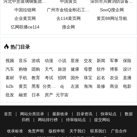
河北中意玻璃钢集团公司
中国黄页
深圳市兴舞消防设备有限公司
中国拉链网
广州市金锐金刚石工具网
SooQ搜企网
企业黄页网
去114黄页网
黄页88网址导航
亿网联播ce114
搜企网
热门目录
视频
音乐
游戏
动漫
小说
星座
交友
新闻
军事
保险
汽车
购物
团购
天气
旅游
健康
母婴
软件
博客
设计
素材
手机
教育
考试
招聘
国外
珠宝
起名
农业
直播
b2b
黄页
黑客
分类信息
dj
左派
海淘
装修
商业
电影
批发
融资
日本
房产
元宇宙
首页
|
网站分类目录
|
最新收录
|
目录资讯
|
快审站点
|
数据
归档
|
网站排行榜
|
待审核站点
|
提交网站
收录标准
免责声明
版权申明
关于我们
联系我们
广告合作