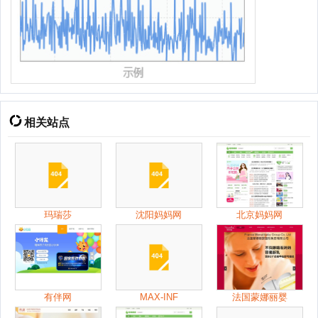
相关站点
玛瑞莎
沈阳妈妈网
北京妈妈网
有伴网
MAX-INF
法国蒙娜丽婴