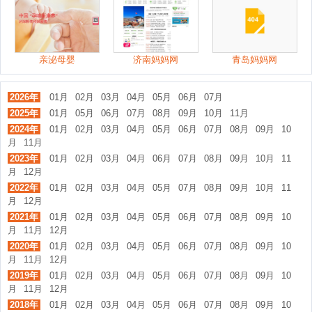
亲泌母婴
济南妈妈网
青岛妈妈网
2026年
01月
02月
03月
04月
05月
06月
07月
2025年
01月
05月
06月
07月
08月
09月
10月
11月
2024年
01月
02月
03月
04月
05月
06月
07月
08月
09月
10
月
11月
2023年
01月
02月
03月
04月
06月
07月
08月
09月
10月
11
月
12月
2022年
01月
02月
03月
04月
05月
07月
08月
09月
10月
11
月
12月
2021年
01月
02月
03月
04月
05月
06月
07月
08月
09月
10
月
11月
12月
2020年
01月
02月
03月
04月
05月
06月
07月
08月
09月
10
月
11月
12月
2019年
01月
02月
03月
04月
05月
06月
07月
08月
09月
10
月
11月
12月
2018年
01月
02月
03月
04月
05月
06月
07月
08月
09月
10