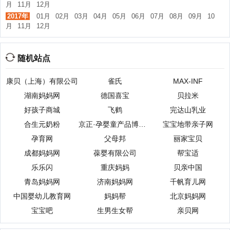
月
11月
12月
2017年
01月
02月
03月
04月
05月
06月
07月
08月
09月
10
月
11月
12月
随机站点
康贝（上海）有限公司
雀氏
MAX-INF
湖南妈妈网
德国喜宝
贝拉米
好孩子商城
飞鹤
完达山乳业
合生元奶粉
京正·孕婴童产品博览会
宝宝地带亲子网
孕育网
父母邦
丽家宝贝
成都妈妈网
葆婴有限公司
帮宝适
乐乐闪
重庆妈妈
贝亲中国
青岛妈妈网
济南妈妈网
千帆育儿网
中国婴幼儿教育网
妈妈帮
北京妈妈网
宝宝吧
生男生女帮
亲贝网