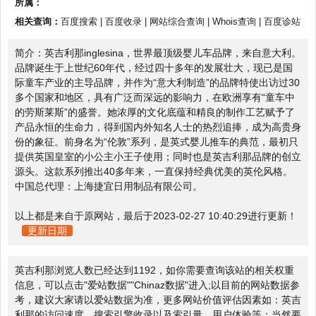
所属：
相关查询：
百度搜索
|
百度收录
|
网站综合查询
|
Whois查询
|
百度诊站
简介：英吉利那inglesina，世界最顶级婴儿车品牌，来自意大利。
品牌诞生于上世纪60年代，经过四十多年的发展壮大，现已是国
际童车产业的主导品牌，并作为“意大利制造”的品牌特使出访过30
多个国家和地区，具有广泛而深远的影响力，在欧洲享有“童车中
的劳斯莱斯”的盛誉。她浓厚的文化底蕴和精良的制作工艺赋予了
产品永恒的生命力，得到国内外知名人士的热烈追捧，成为高贵身
份的象征。前身名为“伦敦”系列，是英式婴儿推车的典范，最初只
提供英国皇室的小公主小王子使用；同时也是英吉利那品牌的创立
源头。这款系列推出40多年来，一直保持经典优美的英伦风格。
中国总代理：上海捷宜日用制品有限公司。
以上都是来自于原网站，最后于2023-02-27 10:40:29进行更新！
更新日期
英吉利那浏览人数已经达到1192，如你需要查询该站的相关权重
信息，可以点击"
爱站数据
""
Chinaz数据
"进入;以目前的网站数据参
考，建议大家请以爱站数据为准，更多网站价值评估因素如：英吉
利那的访问速度、搜索引擎收录以及索引量、用户体验等；当然要