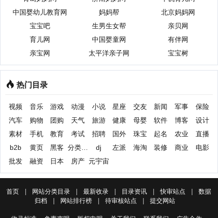
中国婴幼儿教育网
妈妈帮
北京妈妈网
宝宝吧
生男生女帮
亲贝网
育儿网
中国婴童网
有伴网
亲宝网
太平洋亲子网
宝宝树
热门目录
视频
音乐
游戏
动漫
小说
星座
交友
新闻
军事
保险
汽车
购物
团购
天气
旅游
健康
母婴
软件
博客
设计
素材
手机
教育
考试
招聘
国外
珠宝
起名
农业
直播
b2b
黄页
黑客
分类信息
dj
左派
海淘
装修
商业
电影
批发
融资
日本
房产
元宇宙
首页
|
网站分类目录
|
最新收录
|
目录资讯
|
快审站点
|
数据
归档
|
网站排行榜
|
待审核站点
|
提交网站