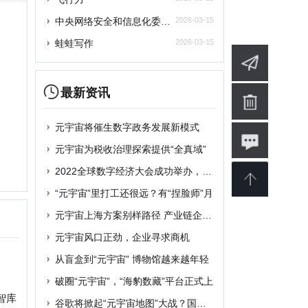
2022全球数字经济大会成功举办，中国
“元宇宙”里打工还很远？有“捏脸师”月
元宇宙上海方案别样路径 产业链企业加速
元宇宙风口正劲，企业寻求商机
从盲盒到“元宇宙” 博物馆越来越年轻
破圈“元宇宙”，“海豹数藏”平台正式上
谷歌将掀起“元宇宙地图”大战？国内玩家
蹭“元宇宙”热点概念？吉宏股份收深交所
婴
软件
博客
设计
素材
修
商业
电影
批发
融资