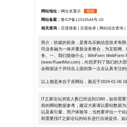
相关查询：
百度搜索
|
百度收录
|
网站综合查询
|
Whoi
简介：软媒的前身，是青岛乐购信息技术有限公司和
司业务融为一体并重新业务整合，为互联网、PC电
务。一、我们能做什么：WinForm WebForm Ph
(www.RuanMei.com)，向您罗列了我们的大
会根据这个并结合上面的第一点去认真专注的做事。
以上都是来自于原网站，最后于2024-01-06 18:40:
IT之家论坛浏览人数已经达到1380，如你需要查询
前的网站数据参考，建议大家请以爱站数据为准，更
以及索引量、用户体验等；当然要评估一个站的价值
则需要找IT之家论坛的站长进行洽谈提供。如该站的I
免责申明：本站小火山分类目录提供的IT之家论坛
外部链接的指向，不由小火山分类目录实际控制，在2017
法，后期网页的内容如出现违规，可以直接联系网站