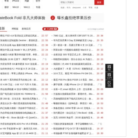
s
w
w
w
w
w
服务器IP：
111.0.18.35
所属：