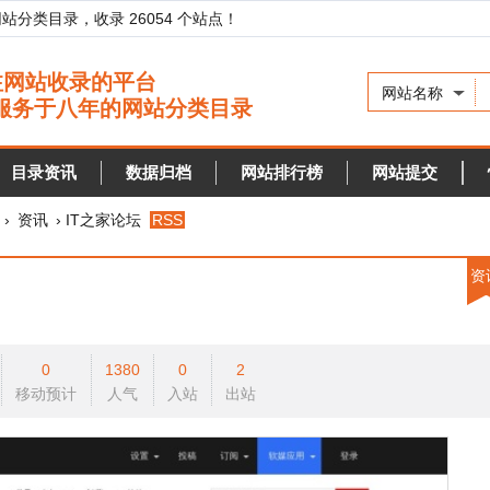
录，收录 26054 个站点！
网站名称
资讯
数据归档
网站排行榜
网站提交
快审站点
› IT之家论坛
RSS
资讯
w
0
1380
0
2
w
预计
人气
入站
出站
w
w