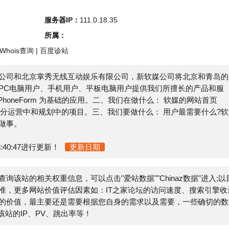
s查询
|
百度诊站
北京掌秀无线互动娱乐有限公司，新软媒公司将北京和青岛的公
脑用户、手机用户、平板电脑用户提供我们所擅长的产品和服
oneForm 为基础的应用。二、我们在做什么： 软媒的网站首页
部分运营中和规划中的项目。三、我们要做什么： 用户最需要什么?软媒
47进行更新！
更新日期
该站的相关权重信息，可以点击"
爱站数据
""
Chinaz数据
"进入;以目
I
多网站价值评估因素如：IT之家论坛的访问速度、搜索引擎收录
，最主要还是需要根据您自身的需求以及需要，一些确切的数据
P、PV、跳出率等！
都来源于网络，不保证外部链接的准确性和完整性，同时，对于该
-05-27 19:09:42收录时，该网页上的内容，都属于合规合
管理员进行删除，小火山分类目录不承担任何责任。