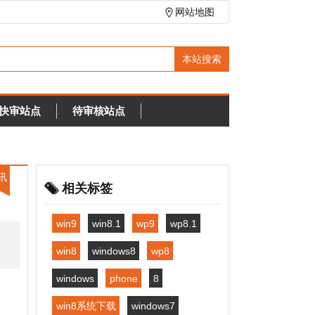
网站地图
待审核站点
相关标签
in9
win8.1
wp9
wp8.1
in8
windows8
wp8
indows
phone
8
win8系统下载
windows7
in7
win7
sp2
win7