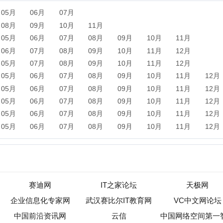
06月
07月
08月
09月
10月
11月
12月
06月
07月
08月
09月
10月
11月
12月
赛迪网
IT之家论坛
天极网
业信息化专家网
武汉赛比尔IT教育网
VC中文网论坛
国前沿资讯网
云信
中国网络空间第一智库
我爱物联网
微侠网
水景一页
T客邦
电子创新网
青岛软控股份有限公司
品途商业评论
汉仕网
泛微公司
新闻
军事
保险
汽车
购物
团购
天气
旅游
健康
母
农业
直播
b2b
黄页
黑客
分类信息
dj
左派
海淘
装