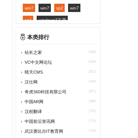
p1
windows7主题
indows7下载
windows7旗舰版
本类排行
indows7激活
windows7优化
站长之家
2990
indows7系统下载
VC中文网论坛
2260
indows7主题下载
晴天CMS
2012
indows桌面壁纸
汉仕网
1904
奇虎360科技有限公司
1871
中国AR网
1864
汉程翻译
1781
中国前沿资讯网
1776
武汉赛比尔IT教育网
1769
云信
1756
91资讯
1750
微侠网
1714