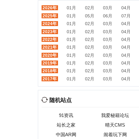
2018年
01月
02月
03月
04月
05月
2017年
01月
02月
03月
04月
05月
随机站点
91资讯
我爱秘籍论坛
站长之家
晴天CMS
企
中国AR网
闹着玩下网
中
蓝客联盟
中国艺术教育网
酷辣虫
北京科e互联
多知网
上海宝信软件股份有限公司
热门目录
视频
音乐
游戏
动漫
小说
星座
交友
手机
教育
考试
招聘
国外
珠宝
起名
日本
房产
元宇宙