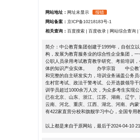
相关查询：
百度搜索
|
百度收录
|
网站综合查询
|
Whoi
简介：中公教育集团创建于1999年，自创立以来，
构，发展为教育服务业的综合性企业集团，一个集公
公职人员录用考试教育教学研究、考前培训，公职类
体的知识产业实体。 办学宗旨 中公教育秉承着
和完整的自主研发实力，培训业务涵盖公务员考试、
生村官考试、政法干警考试、公开选拨领导干部考试
训学员超过1000余万人次，为众多考生实现公职
已在北京、山东、浙江、江苏、湖南、辽宁、吉林、
云南、河北、重庆、江西、湖北、河南、内蒙古、广西
有422家直营分校和旗舰学习中心，全国专用教学场地超过
以上都是来自于原网站，最后于2024-04-10 21:47:
锦州中公教育浏览人数已经达到1532，如你需要查
目前的网站数据参考，建议大家请以爱站数据为准，
收录以及索引量、用户体验等；当然要评估一个站的
数据则需要找锦州中公教育的站长进行洽谈提供。如该