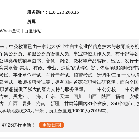
s查询
|
百度诊站
中公教育已由一家北大毕业生自主创业的信息技术与教育服务机
务员、参照公务员管理人员、事业单位工作人员、村干部等各类
考试辅导图书、音像、网络、教材等产品编辑、出版、发行于一
“实用、有效、专业、深度”的办学宗旨，依靠顶级的师资阵容
事业单位考试、军转干考试、招警考试、选调生/三支一扶/大学
、教师招聘考试等，拥有国内首家公职考试研究院，面向全国培
梦想提供了强大的智力支持与服务保障。 中公分校 中公教育
黑龙江、上海、广东、天津、四川、山西、陕西、福建、安徽、
、贵州、海南、新疆、甘肃等国内31个省份、350个地市，拥
30万平米，员工数量逾10000人(2015年)。
26进行更新！
更新日期
询该站的相关权重信息，可以点击"
爱站数据
""
Chinaz数据
"进入;以
更多网站价值评估因素如：锦州中公教育的访问速度、搜索引擎
价值，最主要还是需要根据您自身的需求以及需要，一些确切的
站的IP、PV、跳出率等！
E