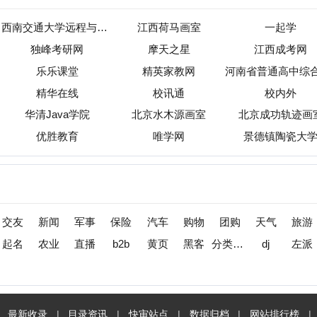
新闻
军事
保险
汽车
购物
团购
天气
旅游
健康
母
农业
直播
b2b
黄页
黑客
分类信息
dj
左派
海淘
装
收录
|
目录资讯
|
快审站点
|
数据归档
|
网站排行榜
|
待审核站点
标准
免责声明
版权申明
关于我们
联系我们
广告合作
opyright (c) 2013-2026 小火山分类目录 All Rights Reserved
苏ICP备2025209808号-1