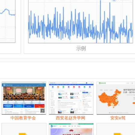
中
中国教育学会
西安老赵升学网
安安e驾
知金教育
第二教育网
小麦助教
06月
07月
09月
10月
11月
06月
07月
08月
09月
10月
11月
07月
08月
09月
10月
11月
12月