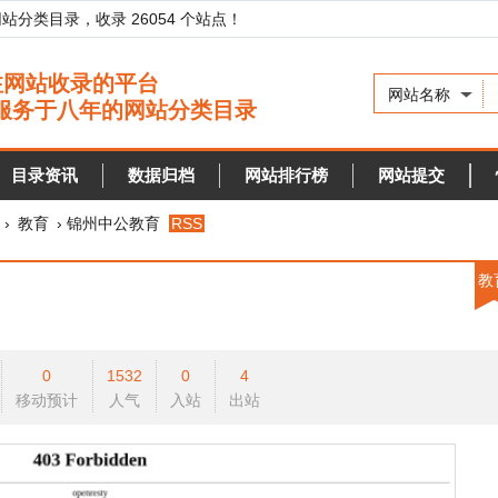
录，收录 26054 个站点！
网站名称
资讯
数据归档
网站排行榜
网站提交
快审站点
› 锦州中公教育
RSS
教育
0
1532
0
4
预计
人气
入站
出站