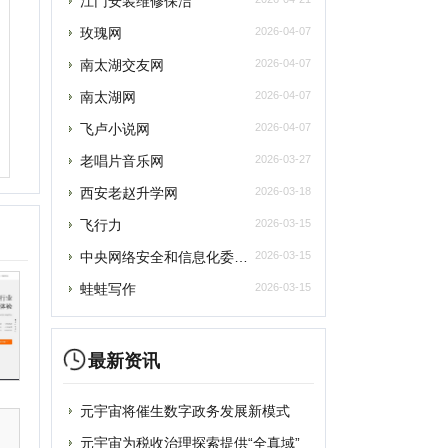
西安老赵升学网
2026-03-18
飞行力
2026-03-15
央网络安全和信息化委员会办公室
2026-03-15
蛙蛙写作
2026-03-15
最新资讯
元宇宙将催生数字政务发展新模式
元宇宙为税收治理探索提供“全真域”
2022全球数字经济大会成功举办，中国
“元宇宙”里打工还很远？有“捏脸师”月
元宇宙上海方案别样路径 产业链企业加速
提交
元宇宙风口正劲，企业寻求商机
从盲盒到“元宇宙” 博物馆越来越年轻
删除
破圈“元宇宙”，“海豹数藏”平台正式上
谷歌将掀起“元宇宙地图”大战？国内玩家