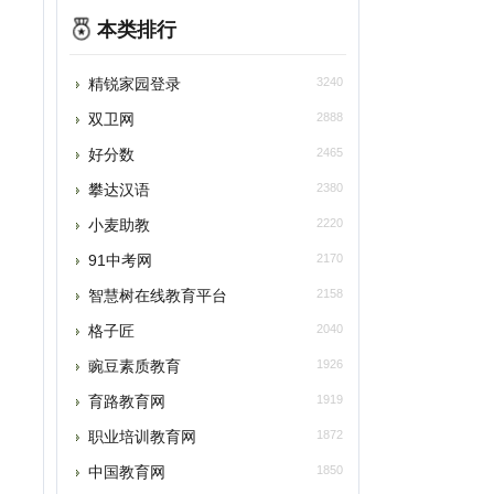
精锐家园登录
3240
双卫网
2888
好分数
2465
攀达汉语
2380
小麦助教
2220
91中考网
2170
智慧树在线教育平台
2158
格子匠
2040
豌豆素质教育
1926
育路教育网
1919
职业培训教育网
1872
中国教育网
1850
北京成功轨迹画室
1824
凤凰教育
1818
医学教育网
1811