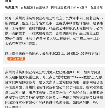
所属：
相关查询：
百度搜索
|
百度收录
|
网站综合查询
|
Whois查询
|
百度诊站
简介：苏州同瑞装饰实业有限公司成立于九六年中旬，随着业务不
断的发展，落座于江苏省太仓市，主要从事制作旋转楼梯、玻璃楼
梯、工程楼梯、钢结构楼梯、精品铁艺楼梯以及工程栏杆等，公司
以一流的技术、一站式服务模式、合理的价格将产品已覆盖全国
30多个城市，承接了许多著名大型工程案例。公司在上海和江苏
太仓均有市场门市部。
以上都是来自于原网站，最后于2023-11-16 05:24:07进行更新！
更新日期
苏州同瑞装饰实业有限公司浏览人数已经达到1518，如你需要查
询该站的相关权重信息，可以点击"
爱站数据
""
Chinaz数据
"进入;以
目前的网站数据参考，建议大家请以爱站数据为准，更多网站价值
评估因素如：苏州同瑞装饰实业有限公司的访问速度、搜索引擎收
录以及索引量、用户体验等；当然要评估一个站的价值，最主要还
是需要根据您自身的需求以及需要，一些确切的数据则需要找苏州
同瑞装饰实业有限公司的站长进行洽谈提供。如该站的IP、PV、
跳出率等！