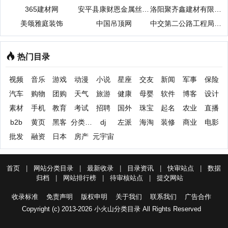
365建材网
安平县康财恩金属丝网制品有限公司
洛阳聚齐鑫建材有限公司
美颂雅庭装饰
中国吊顶网
中交第二公路工程局有限公司
热门目录
视频
音乐
游戏
动漫
小说
星座
交友
新闻
军事
保险
汽车
购物
团购
天气
旅游
健康
母婴
软件
博客
设计
素材
手机
教育
考试
招聘
国外
珠宝
起名
农业
直播
b2b
黄页
黑客
分类信息
dj
左派
海淘
装修
商业
电影
批发
融资
日本
房产
元宇宙
首页
|
网站分类目录
|
最新收录
|
目录资讯
|
快审站点
|
数据
归档
|
网站排行榜
|
待审核站点
|
提交网站
收录标准
免责声明
版权申明
关于我们
联系我们
广告合作
Copyright (c) 2013-2026 小火山分类目录 All Rights Reserved