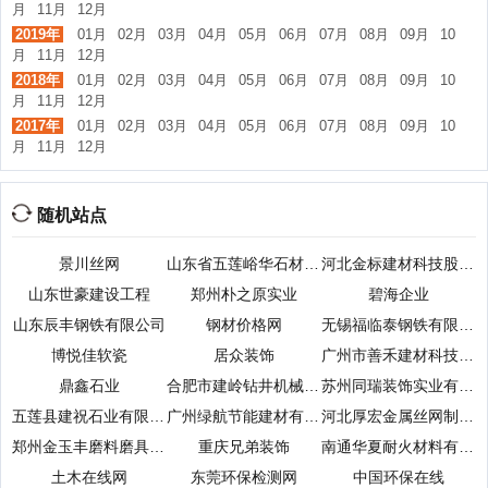
月
11月
12月
2019年
01月
02月
03月
04月
05月
06月
07月
08月
09月
10
月
11月
12月
2018年
01月
02月
03月
04月
05月
06月
07月
08月
09月
10
月
11月
12月
2017年
01月
02月
03月
04月
05月
06月
07月
08月
09月
10
月
11月
12月
随机站点
景川丝网
山东省五莲峪华石材公司
河北金标建材科技股份有限公司
山东世豪建设工程
郑州朴之原实业
碧海企业
山东辰丰钢铁有限公司
钢材价格网
无锡福临泰钢铁有限公司
博悦佳软瓷
居众装饰
广州市善禾建材科技有限公司
鼎鑫石业
合肥市建岭钻井机械劳务有限公司
苏州同瑞装饰实业有限公司
五莲县建祝石业有限公司
广州绿航节能建材有限公司
河北厚宏金属丝网制品有限公司
郑州金玉丰磨料磨具有限公司
重庆兄弟装饰
南通华夏耐火材料有限公司
土木在线网
东莞环保检测网
中国环保在线