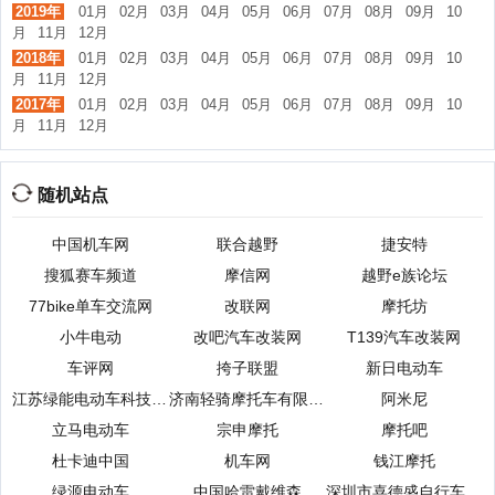
2019年
01月
02月
03月
04月
05月
06月
07月
08月
09月
10
月
11月
12月
2018年
01月
02月
03月
04月
05月
06月
07月
08月
09月
10
月
11月
12月
2017年
01月
02月
03月
04月
05月
06月
07月
08月
09月
10
月
11月
12月
随机站点
中国机车网
联合越野
捷安特
搜狐赛车频道
摩信网
越野e族论坛
77bike单车交流网
改联网
摩托坊
小牛电动
改吧汽车改装网
T139汽车改装网
车评网
挎子联盟
新日电动车
江苏绿能电动车科技有限公司
济南轻骑摩托车有限公司
阿米尼
立马电动车
宗申摩托
摩托吧
杜卡迪中国
机车网
钱江摩托
绿源电动车
中国哈雷戴维森
深圳市喜德盛自行车有限公司