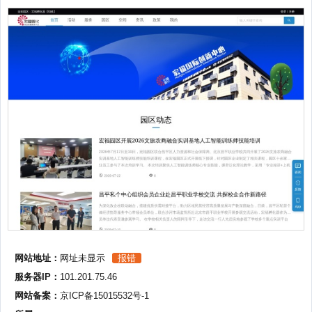
网站地址：
网址未显示
报错
服务器IP：
101.201.75.46
网站备案：
京ICP备15015532号-1