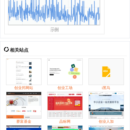
相关站点
创业邦网站
创业工场
i黑马
赛富基金
品标网
创业人加