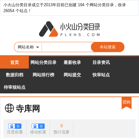
小火山分类目录成立于2013年目前已创建 194 个网站分类目录，收录
26054 个站点！
网站名称
首页
网站分类目录
最新收录
目录资讯
数据归档
网站排行榜
网站提交
快审站点
待审核站点
团购
寺库网
0
百度权重
移动权重
预计流量