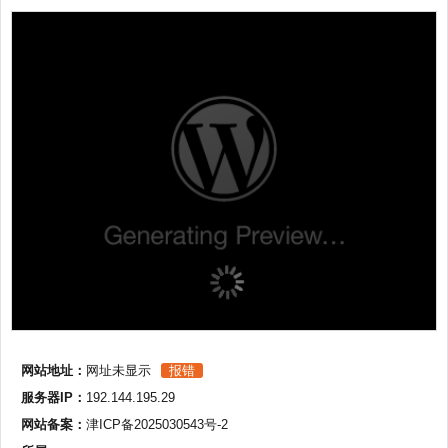
网站地址：
网址未显示
报错
服务器IP：
192.144.195.29
网站备案：
津ICP备2025030543号-2