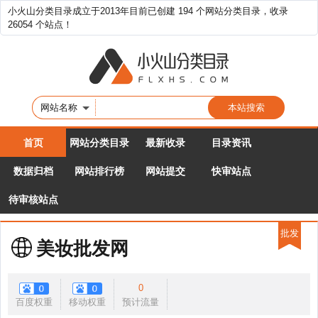
小火山分类目录成立于2013年目前已创建 194 个网站分类目录，收录
26054 个站点！
网站名称
首页
网站分类目录
最新收录
目录资讯
数据归档
网站排行榜
网站提交
快审站点
待审核站点
批发
美妆批发网
0
百度权重
移动权重
预计流量