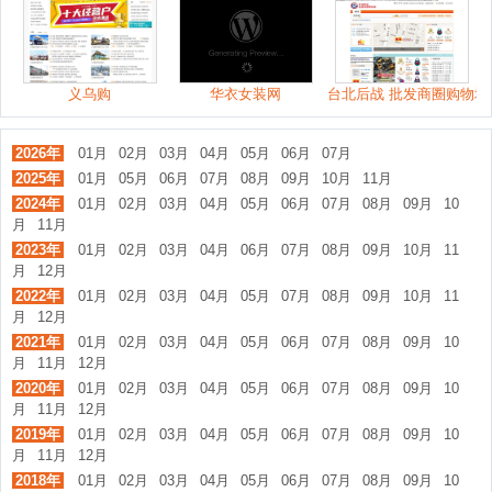
义乌购
华衣女装网
台北后战 批发商圈购物城
2026年
01月
02月
03月
04月
05月
06月
07月
2025年
01月
05月
06月
07月
08月
09月
10月
11月
2024年
01月
02月
03月
04月
05月
06月
07月
08月
09月
10
月
11月
2023年
01月
02月
03月
04月
06月
07月
08月
09月
10月
11
月
12月
2022年
01月
02月
03月
04月
05月
07月
08月
09月
10月
11
月
12月
2021年
01月
02月
03月
04月
05月
06月
07月
08月
09月
10
月
11月
12月
2020年
01月
02月
03月
04月
05月
06月
07月
08月
09月
10
月
11月
12月
2019年
01月
02月
03月
04月
05月
06月
07月
08月
09月
10
月
11月
12月
2018年
01月
02月
03月
04月
05月
06月
07月
08月
09月
10