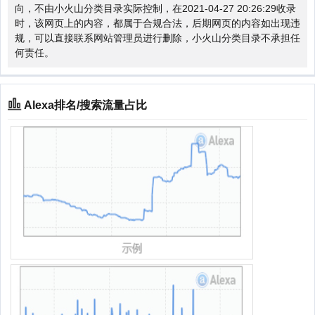
向，不由小火山分类目录实际控制，在2021-04-27 20:26:29收录
时，该网页上的内容，都属于合规合法，后期网页的内容如出现违
规，可以直接联系网站管理员进行删除，小火山分类目录不承担任
何责任。
Alexa排名/搜索流量占比