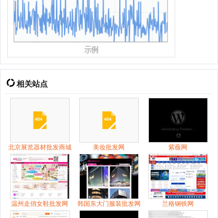
相关站点
北京展览器材批发商城
美妆批发网
紫薇网
温州走俏女鞋批发网
韩国东大门服装批发网
兰格钢铁网