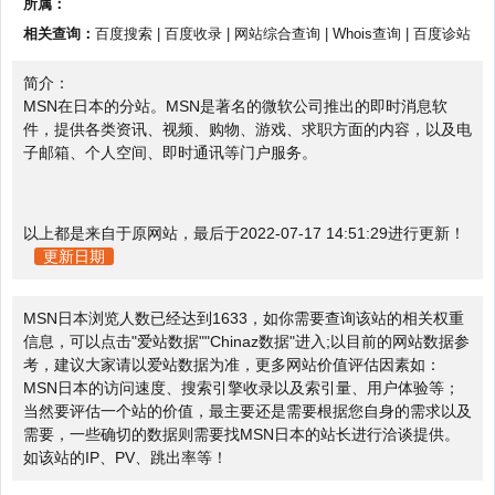
所属：
相关查询：
百度搜索
|
百度收录
|
网站综合查询
|
Whois查询
|
百度诊站
简介：
MSN在日本的分站。MSN是著名的微软公司推出的即时消息软
件，提供各类资讯、视频、购物、游戏、求职方面的内容，以及电
子邮箱、个人空间、即时通讯等门户服务。
以上都是来自于原网站，最后于2022-07-17 14:51:29进行更新！
更新日期
MSN日本浏览人数已经达到1633，如你需要查询该站的相关权重
信息，可以点击"
爱站数据
""
Chinaz数据
"进入;以目前的网站数据参
考，建议大家请以爱站数据为准，更多网站价值评估因素如：
MSN日本的访问速度、搜索引擎收录以及索引量、用户体验等；
当然要评估一个站的价值，最主要还是需要根据您自身的需求以及
需要，一些确切的数据则需要找MSN日本的站长进行洽谈提供。
如该站的IP、PV、跳出率等！