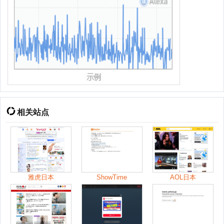
相关站点
雅虎日本
ShowTime
AOL日本