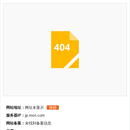
网站地址：
网址未显示
报错
服务器IP：
jp.msn.com
网站备案：
未找到备案信息