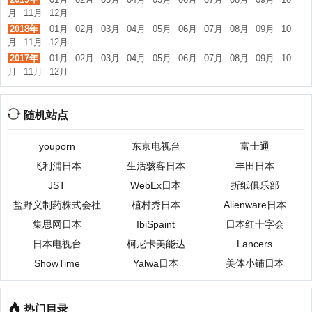
月
11月
12月
2018年
01月
02月
03月
04月
05月
06月
07月
08月
09月
10
月
11月
12月
2017年
01月
02月
03月
04月
05月
06月
07月
08月
09月
10
月
11月
12月
随机站点
youporn
东京电视台
富士通
飞利浦日本
生活骇客日本
丰田日本
JST
WebEx日本
折纸俱乐部
盐野义制药株式会社
植村秀日本
Alienware日本
集思网日本
IbiSpaint
日本红十字会
日本电视台
柯尼卡美能达
Lancers
ShowTime
Yalwa日本
美体小铺日本
热门目录