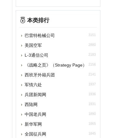
本类排行
巴雷特枪械公司
3151
美国空军
2880
L-3通信公司
2183
战略之页》（Strategy Page）
2156
西班牙外籍兵团
2141
军情六处
1937
兵团新闻网
1936
西陆网
1931
中国老兵网
1890
新华军网
1865
全国征兵网
1845
铁血网
1835
新奇军
1822
东方网—东方军事
1798