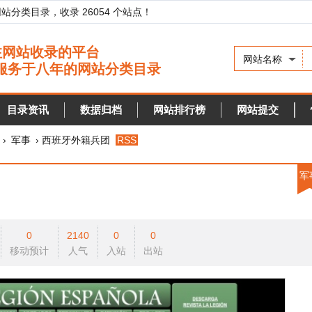
录，收录 26054 个站点！
网站名称
资讯
数据归档
网站排行榜
网站提交
快审站点
› 西班牙外籍兵团
RSS
军事
0
2140
0
0
预计
人气
入站
出站