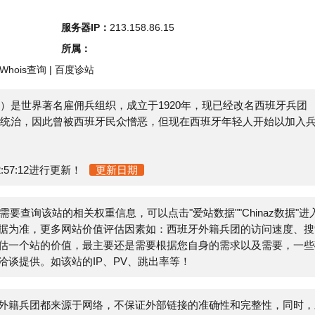
s查询
|
百度诊站
ros）是世界著名雇佣兵组织，成立于1920年，现已经改名西班牙兵团
统治，因此曾被西班牙民众憎恶，但现在西班牙年轻人开始以加入兵
12进行更新！
更新日期
查询该站的相关权重信息，可以点击"
爱站数据
""
Chinaz数据
"进入;
，更多网站价值评估因素如：西班牙外籍兵团的访问速度、搜索
站的价值，最主要还是需要根据您自身的需求以及需要，一些确
。如该站的IP、PV、跳出率等！
团都来源于网络，不保证外部链接的准确性和完整性，同时，对
21-12-27 20:14:48收录时，该网页上的内容，都属于合规
站管理员进行删除，小火山分类目录不承担任何责任。