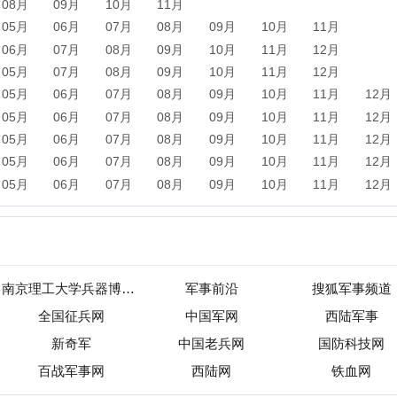
南京理工大学兵器博物馆
军事前沿
搜狐军事频道
全国征兵网
中国军网
西陆军事
新奇军
中国老兵网
国防科技网
百战军事网
西陆网
铁血网
新闻
军事
保险
汽车
购物
团购
天气
旅游
健康
母
农业
直播
b2b
黄页
黑客
分类信息
dj
左派
海淘
装
收录
|
目录资讯
|
快审站点
|
数据归档
|
网站排行榜
|
待审核站点
标准
免责声明
版权申明
关于我们
联系我们
广告合作