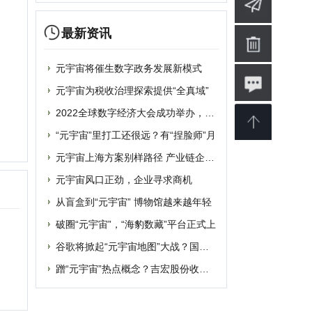
元宇宙上海方案别样路径 产业链企业加速
元宇宙风口正劲，企业寻求商机
从盲盒到“元宇宙” 博物馆越来越年轻
破圈“元宇宙”，“海豹数藏”平台正式上
谷歌将掀起“元宇宙地图”大战？国内玩家
蹭“元宇宙”热点概念？吉宏股份收深交所
婴
软件
博客
设计
素材
修
商业
电影
批发
融资
|
提交网站