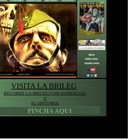
《
服务器IP：
213.158.86.15
所属：