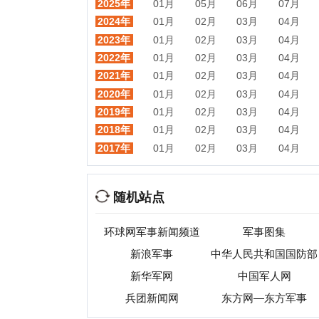
随机站点
环球网军事新闻频道
军事图集
新浪军事
中华人民共和国国防部
新华军网
中国军人网
兵团新闻网
东方网—东方军事
热门目录
视频
音乐
游戏
动漫
小说
星座
交友
手机
教育
考试
招聘
国外
珠宝
起名
日本
房产
元宇宙
首页
|
网站分类目录
|
最新
收录