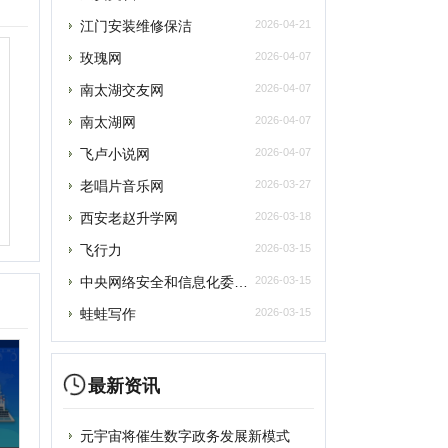
老唱片音乐网
2026-03-27
西安老赵升学网
2026-03-18
飞行力
2026-03-15
央网络安全和信息化委员会办公室
2026-03-15
蛙蛙写作
2026-03-15
最新资讯
元宇宙将催生数字政务发展新模式
元宇宙为税收治理探索提供“全真域”
2022全球数字经济大会成功举办，中国
“元宇宙”里打工还很远？有“捏脸师”月
元宇宙上海方案别样路径 产业链企业加速
元宇宙风口正劲，企业寻求商机
提交
从盲盒到“元宇宙” 博物馆越来越年轻
破圈“元宇宙”，“海豹数藏”平台正式上