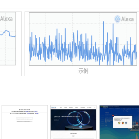
中
惊鸿
滨松光子
智慧能源网
七星石科技
苏州精鼎智能科技有限公司
伟鑫知识产权
06月
07月