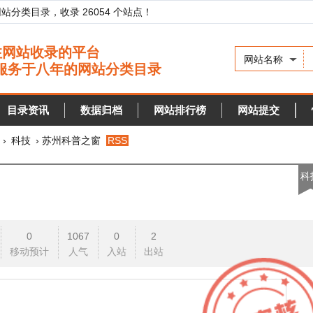
录，收录 26054 个站点！
网站名称
资讯
数据归档
网站排行榜
网站提交
快审站点
› 苏州科普之窗
RSS
科技
0
1067
0
2
预计
人气
入站
出站