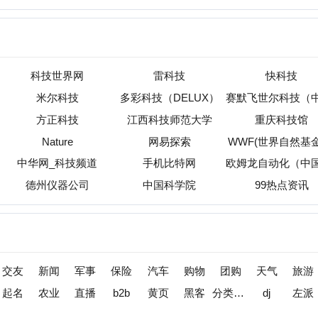
新闻
军事
保险
汽车
购物
团购
天气
旅游
健康
母
农业
直播
b2b
黄页
黑客
分类信息
dj
左派
海淘
装
收录
|
目录资讯
|
快审站点
|
数据归档
|
网站排行榜
|
待审核站点
标准
免责声明
版权申明
关于我们
联系我们
广告合作
opyright (c) 2013-2026 小火山分类目录 All Rights Reserved
苏ICP备2025209808号-1