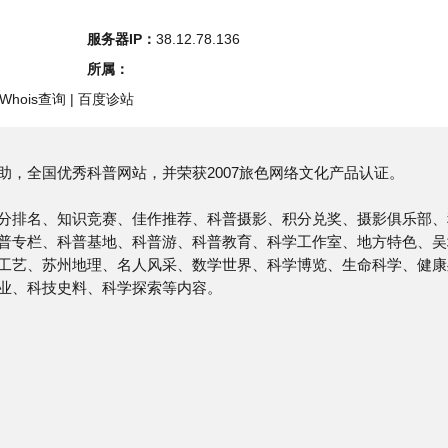
s查询
|
百度诊站
优秀科普网站，并荣获2007旅色网络文化产品认证。
、知识竞赛、佳作推荐、科普摄影、积分兑奖、摄影俱乐部、科
、科普基地、科普游、科普教育、科学工作室、地方特色、吴地
苏州地理、名人风采、数学世界、科学博览、生命科学、健康处
技史料、科学探索等内容。
34进行更新！
更新日期
询该站的相关权重信息，可以点击"
爱站数据
""
Chinaz数据
"进入;以
更多网站价值评估因素如：苏州科普之窗的访问速度、搜索引擎
价值，最主要还是需要根据您自身的需求以及需要，一些确切的