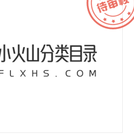
康
I
服务器IP：
38.12.78.136
所属：