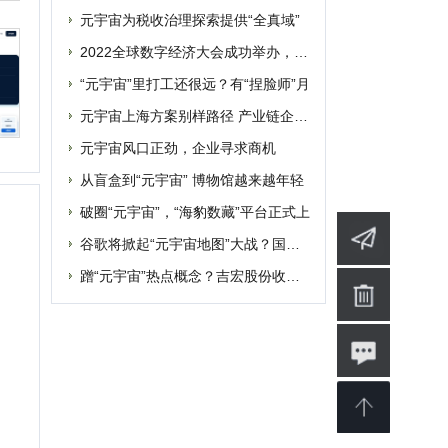
删除
谷歌将掀起“元宇宙地图”大战？国内玩家
蹭“元宇宙”热点概念？吉宏股份收深交所
联系