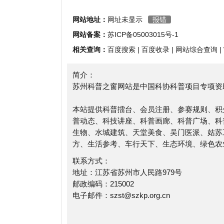
相关查询：
百度搜索
|
百度收录
|
网站综合查询
|
Whoi
简介：
苏州科普之窗网站是中国科协科普项目专项资助，全国
本站提供科普擂台、会员注册、参赛规则、积分排名
普动态、科技讲座、科普画廊、科普广场、科普专栏
生物、水城建筑、天堂美食、吴门医派、姑苏工艺、
方、生活参考、车行天下、生态环境、绿色农业、科
联系方式：
地址：江苏省苏州市人民路979号
邮政编码：215002
电子邮件：szst@szkp.org.cn
以上都是来自于原网站，最后于2026-07-09 00:34:
苏州科普之窗浏览人数已经达到1067，如你需要查
目前的网站数据参考，建议大家请以爱站数据为准，
收录以及索引量、用户体验等；当然要评估一个站的