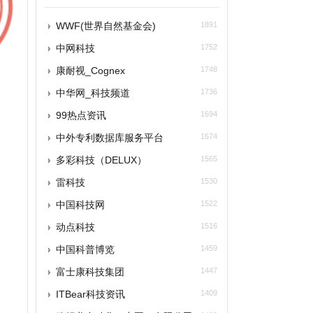
中网科技
1752
耐视_Cognex
1748
中华网_科技频道
1736
99热点资讯
1694
中外专利数据库服务平台
1674
多彩科技（DELUX）
1565
雷科技
1530
中国科技网
1522
动点科技
1516
中国科普博览
1459
富士康科技集团
1447
TBear科技资讯
1409
欧姆龙自动化（中国）有限公司
1408
科技世界网
1400