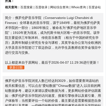
所属：
相关查询：
百度搜索
|
百度收录
|
网站综合查询
|
Whois查询
|
百度诊站
简介：佛罗伦萨音乐学院（Conservatorio Luigi Cherubini di
Firenze）全球著名的音乐学院，源于1849年，最初为佛罗伦萨美
术学院的一部分；1860年独立，被命名为“佛罗伦萨地区音乐学
院”；1910年更为现名，成为托斯卡纳大区唯一的音乐学院。该学
院主要提供三年制本科、传统音乐教育 （相当于中国的研究生学
历）及两年制硕士研究生专业与课程，其奖学金办公室与全欧洲的
大学及音乐学院签订了双边协议，允许学生及教师在奖学金项目中
进行交流与交换。
以上都是来自于原网站，最后于2026-04-07 11:29:36进行更新！
更新日期
佛罗伦萨音乐学院浏览人数已经达到3029，如你需要查询该站的
相关权重信息，可以点击"
爱站数据
""
Chinaz数据
"进入;以目前的网
站数据参考，建议大家请以爱站数据为准，更多网站价值评估因素
如：佛罗伦萨音乐学院的访问速度、搜索引擎收录以及索引量、用
户体验等；当然要评估一个站的价值，最主要还是需要根据您自身
的需求以及需要，一些确切的数据则需要找佛罗伦萨音乐学院的站