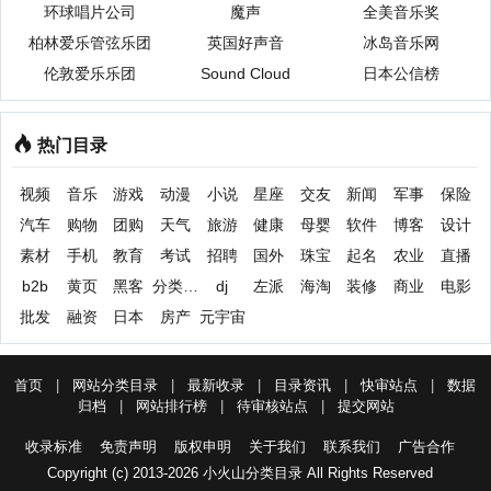
环球唱片公司
魔声
全美音乐奖
柏林爱乐管弦乐团
英国好声音
冰岛音乐网
伦敦爱乐乐团
Sound Cloud
日本公信榜
热门目录
视频
音乐
游戏
动漫
小说
星座
交友
新闻
军事
保险
汽车
购物
团购
天气
旅游
健康
母婴
软件
博客
设计
素材
手机
教育
考试
招聘
国外
珠宝
起名
农业
直播
b2b
黄页
黑客
分类信息
dj
左派
海淘
装修
商业
电影
批发
融资
日本
房产
元宇宙
首页
|
网站分类目录
|
最新收录
|
目录资讯
|
快审站点
|
数据
归档
|
网站排行榜
|
待审核站点
|
提交网站
收录标准
免责声明
版权申明
关于我们
联系我们
广告合作
Copyright (c) 2013-2026 小火山分类目录 All Rights Reserved