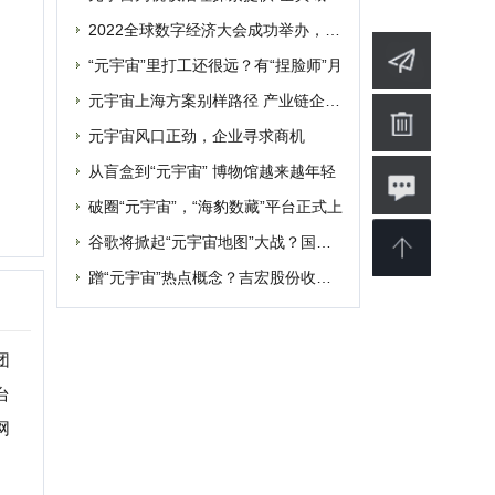
蹭“元宇宙”热点概念？吉宏股份收深交所
婴
软件
博客
设计
素材
修
商业
电影
批发
融资