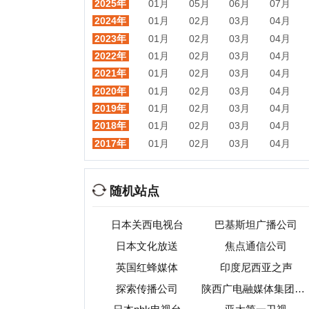
随机站点
日本关西电视台
巴基斯坦广播公司
富
日本文化放送
焦点通信公司
韩
英国红蜂媒体
印度尼西亚之声
探索传播公司
陕西广电融媒体集团（陕西广播电视台）
日本nhk电视台
亚太第一卫视
淮海网
看见长春
阳泉
热门目录
视频
音乐
游戏
动漫
小说
星座
交友
手机
教育
考试
招聘
国外
珠宝
起名
日本
房产
元宇宙