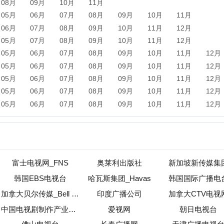
士电视网_FNS
奥莱利出版社
新加坡新传媒集团
国EBS电视台
哈瓦斯集团_Havas
韩国国际广播电台
加拿大贝尔传媒_Bell Media
印度广播公司
加拿大CTV电视网
中国电视剧制作产业协会
爱视网
朝日电视台
佛山电视台
长春广播网
天津广播电视台
网络广播电视台
西宁网络电视台
百视通公司
新闻
军事
保险
汽车
购物
团购
天气
旅游
健康
母
农业
直播
b2b
黄页
黑客
分类信息
dj
左派
海淘
装