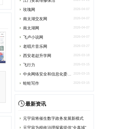
西安老赵升学网
2026-03-18
飞行力
2026-03-15
央网络安全和信息化委员会办公室
2026-03-15
蛙蛙写作
2026-03-15
最新资讯
元宇宙将催生数字政务发展新模式
提交
元宇宙为税收治理探索提供“全真域”
2022全球数字经济大会成功举办，中国
删除
“元宇宙”里打工还很远？有“捏脸师”月
元宇宙上海方案别样路径 产业链企业加速
联系
元宇宙风口正劲，企业寻求商机
从盲盒到“元宇宙” 博物馆越来越年轻
破圈“元宇宙”，“海豹数藏”平台正式上
谷歌将掀起“元宇宙地图”大战？国内玩家