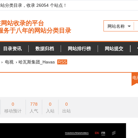
录，收录 26054 个站点！
网站名称
资讯
数据归档
网站排行榜
网站提交
快审站点
› 哈瓦斯集团_Havas
RSS
电视
0
778
0
0
预计
人气
入站
出站