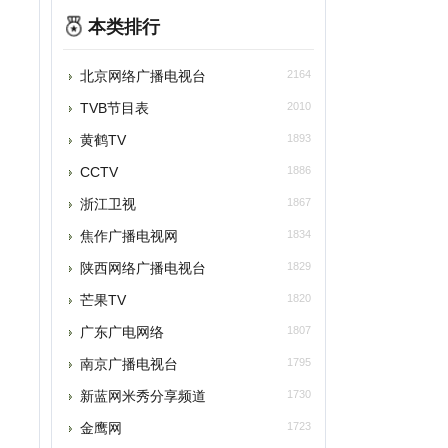
北京网络广播电视台
2164
TVB节目表
2010
黄鹤TV
1893
CTV
1886
浙江卫视
1867
焦作广播电视网
1834
陕西网络广播电视台
1829
芒果TV
1820
广东广电网络
1807
南京广播电视台
1795
新蓝网米秀分享频道
1730
金鹰网
1723
江苏网络电视台
1660
中国安徽网络电视台
1652
四川广播电视台
1652