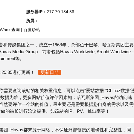
s查询
|
百度诊站
传媒集团之一，成立于1968年，总部位于巴黎。哈瓦斯集团主要分
ia Group，前者包括Havas Worldwide, Arnold Worldwide；
ent等。
35进行更新！
更新日期
需要查询该站的相关权重信息，可以点击"
爱站数据
""
Chinaz数据
"进
准，更多网站价值评估因素如：哈瓦斯集团_Havas的访问速
评估一个站的价值，最主要还是需要根据您自身的需求以及需
站长进行洽谈提供。如该站的IP、PV、跳出率等！
avas都来源于网络，不保证外部链接的准确性和完整性，同
在2022-02-13 12:53:53收录时，该网页上的内容，都属
联系网站管理员进行删除，小火山分类目录不承担任何责任。
E