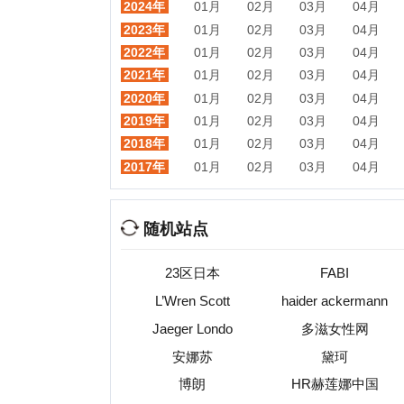
随机站点
23区日本
FABI
Ju
L’Wren Scott
haider ackermann
Jaeger Londo
多滋女性网
奶
安娜苏
黛珂
博朗
HR赫莲娜中国
Innisfree悦诗风吟中国
露华浓
C
热门目录
视频
音乐
游戏
动漫
小说
星座
交友
手机
教育
考试
招聘
国外
珠宝
起名
日本
房产
元宇宙
首页
|
网站分类目录
|
最新