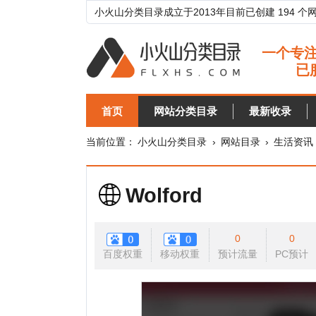
小火山分类目录成立于2013年目前已创建 194 个网站分类目
首页
网站分类目录
最新收录
目录
当前位置：
小火山分类目录
›
网站目录
›
生活资讯
›
女性
Wolford
0
0
百度权重
移动权重
预计流量
PC预计
移动