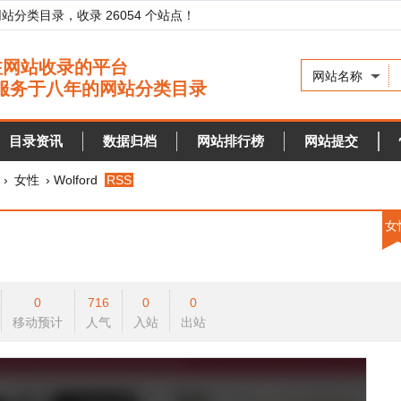
录，收录 26054 个站点！
网站名称
资讯
数据归档
网站排行榜
网站提交
快审站点
› Wolford
RSS
女性
w
0
716
0
0
w
预计
人气
入站
出站
w
w
w