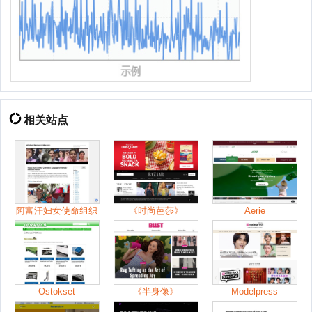
相关站点
阿富汗妇女使命组织
《时尚芭莎》
Aerie
Ostokset
《半身像》
Modelpress