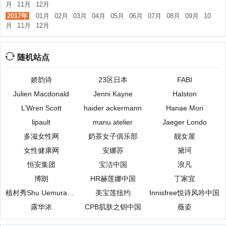
月
11月
12月
2017年
01月
02月
03月
04月
05月
06月
07月
08月
09月
10
月
11月
12月
随机站点
娇韵诗
23区日本
FABI
Julien Macdonald
Jenni Kayne
Halston
L’Wren Scott
haider ackermann
Hanae Mori
lipault
manu atelier
Jaeger Londo
多滋女性网
奶茶女子俱乐部
靓女屋
女性健康网
安娜苏
黛珂
恒安集团
宝洁中国
浪凡
博朗
HR赫莲娜中国
丁家宜
植村秀Shu Uemura暨网上商城
美宝莲纽约
Innisfree悦诗风吟中国
露华浓
CPB肌肤之钥中国
薇姿