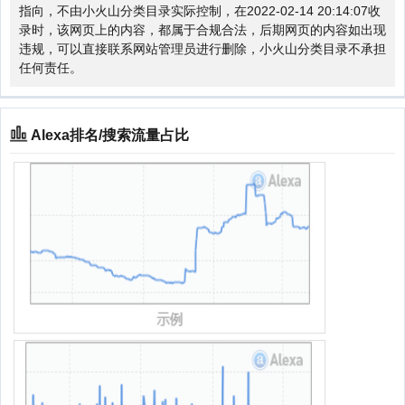
指向，不由小火山分类目录实际控制，在2022-02-14 20:14:07收
录时，该网页上的内容，都属于合规合法，后期网页的内容如出现
违规，可以直接联系网站管理员进行删除，小火山分类目录不承担
任何责任。
Alexa排名/搜索流量占比