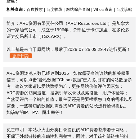
所属：
相关查询：
百度搜索
|
百度收录
|
网站综合查询
|
Whois查询
|
百度诊站
简介：ARC资源有限责任公司（ARC Resources Ltd.）是加拿大
的一家油气公司，成立于1996年，总部位于卡尔加里，在多伦多
证券交易所上市（TSX:ARX）。
以上都是来自于原网站，最后于2026-07-25 09:29:47进行更新！
更新日期
ARC资源浏览人数已经达到1035，如你需要查询该站的相关权重
信息，可以点击"
爱站数据
""
Chinaz数据
"进入;以目前的网站数据参
考，建议大家请以爱站数据为准，更多网站价值评估因素如：
ARC资源的访问速度、搜索引擎收录以及索引量、用户体验等；
当然要评估一个站的价值，最主要还是需要根据您自身的需求以及
需要，一些确切的数据则需要找ARC资源的站长进行洽谈提供。
如该站的IP、PV、跳出率等！
免责申明：本站小火山分类目录提供的ARC资源都来源于网络，
不保证外部链接的准确性和完整性，同时，对于该外部链接的指