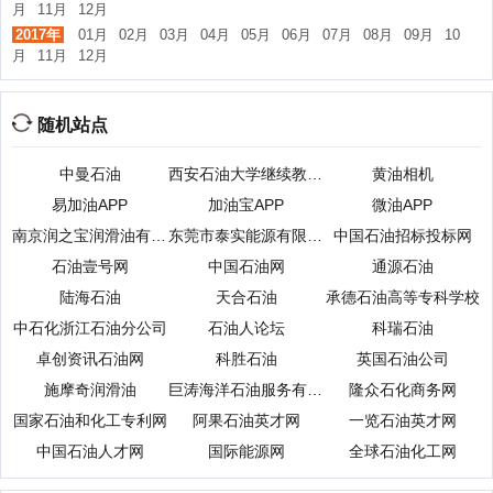
月
11月
12月
2017年
01月
02月
03月
04月
05月
06月
07月
08月
09月
10
月
11月
12月
随机站点
中曼石油
西安石油大学继续教育学院
黄油相机
易加油APP
加油宝APP
微油APP
南京润之宝润滑油有限公司
东莞市泰实能源有限公司
中国石油招标投标网
石油壹号网
中国石油网
通源石油
陆海石油
天合石油
承德石油高等专科学校
中石化浙江石油分公司
石油人论坛
科瑞石油
卓创资讯石油网
科胜石油
英国石油公司
施摩奇润滑油
巨涛海洋石油服务有限公司
隆众石化商务网
国家石油和化工专利网
阿果石油英才网
一览石油英才网
中国石油人才网
国际能源网
全球石油化工网