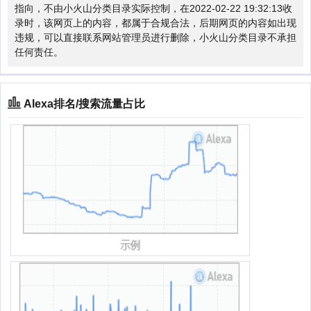
指向，不由小火山分类目录实际控制，在2022-02-22 19:32:13收
录时，该网页上的内容，都属于合规合法，后期网页的内容如出现
违规，可以直接联系网站管理员进行删除，小火山分类目录不承担
任何责任。
Alexa排名/搜索流量占比