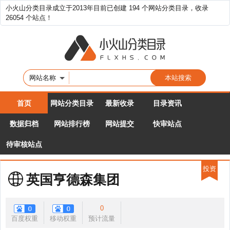
小火山分类目录成立于2013年目前已创建 194 个网站分类目录，收录
26054 个站点！
网站名称
首页
网站分类目录
最新收录
目录资讯
数据归档
网站排行榜
网站提交
快审站点
待审核站点
投资
英国亨德森集团
0
百度权重
移动权重
预计流量