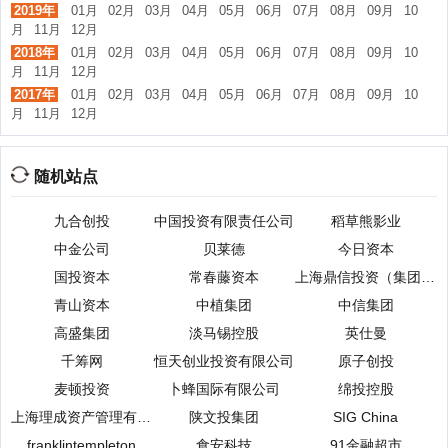
2019年
01月
02月
03月
04月
05月
06月
07月
08月
09月
10
月
11月
12月
2018年
01月
02月
03月
04月
05月
06月
07月
08月
09月
10
月
11月
12月
2017年
01月
02月
03月
04月
05月
06月
07月
08月
09月
10
月
11月
12月
随机站点
九合创投
中国投资有限责任公司
稻草熊影业
中金公司
贝莱德
今日资本
国投资本
常春藤资本
上海鼎信投资（集团）有限公司
青山资本
中植集团
中信集团
高盛集团
淡马锡控股
英仕曼
千筹网
恒天创业投资有限公司
原子创投
麦顿投资
卜蜂国际有限公司
绵投控股
上海理成资产管理有限公司
陕文投集团
SIG China
franklintempleton
食安科技
91金融超市