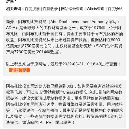
所属：
相关查询：
百度搜索
|
百度收录
|
网站综合查询
|
Whois查询
|
百度诊站
简介：阿布扎比投资局（Abu Dhabi Investment Authority,缩写：
ADIA）是全球最大的主权财富基金之一，成立于1976年，位于阿
布扎比，由阿布扎比酋长国拥有，资金主要来源于阿布扎比的石油
收益。阿布扎比投资局从未公布过其资产状况，但据估计在8000
亿美元到8750亿美元之间，主权财富基金研究所（SWF)估计其资
产为7730亿美元(2014年数据)。
以上都是来自于原网站，最后于2022-05-31 10:18:43进行更新！
更新日期
阿布扎比投资局浏览人数已经达到881，如你需要查询该站的相关
权重信息，可以点击"
爱站数据
""
Chinaz数据
"进入;以目前的网站数
据参考，建议大家请以爱站数据为准，更多网站价值评估因素如：
阿布扎比投资局的访问速度、搜索引擎收录以及索引量、用户体验
等；当然要评估一个站的价值，最主要还是需要根据您自身的需求
以及需要，一些确切的数据则需要找阿布扎比投资局的站长进行洽
谈提供。如该站的IP、PV、跳出率等！