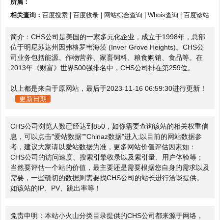
所属：
相关查询：
百度搜索
|
百度收录
|
网站综合查询
|
Whois查询
|
百度诊站
简介：CHS公司是美国的一家多元化企业，成立于1998年，总部
位于明尼苏达州因弗格罗韦海茨 (Inver Grove Heights)。CHS公
司业务包括能源、作物营养、家畜饲料、粮食购销、食品等。在
2013年《财富》世界500强排名中，CHS公司排在第259位。
以上都是来自于原网站，最后于2023-11-16 06:59:30进行更新！
更新日期
CHS公司浏览人数已经达到850，如你需要查询该站的相关权重信
息，可以点击"
爱站数据
""
Chinaz数据
"进入;以目前的网站数据参
考，建议大家请以爱站数据为准，更多网站价值评估因素如：
CHS公司的访问速度、搜索引擎收录以及索引量、用户体验等；
当然要评估一个站的价值，最主要还是需要根据您自身的需求以及
需要，一些确切的数据则需要找CHS公司的站长进行洽谈提供。
如该站的IP、PV、跳出率等！
免责申明：本站小火山分类目录提供的CHS公司都来源于网络，