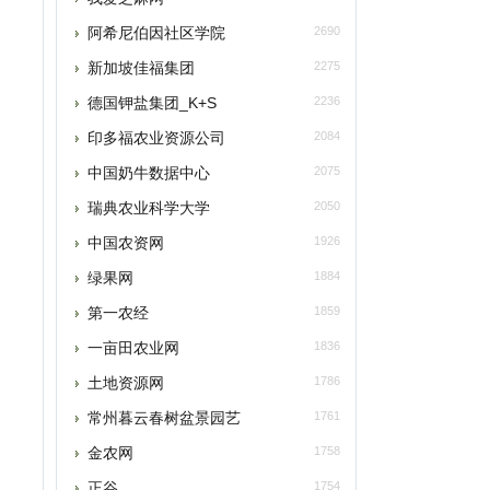
新加坡佳福集团
2275
德国钾盐集团_K+S
2236
印多福农业资源公司
2084
中国奶牛数据中心
2075
瑞典农业科学大学
2050
中国农资网
1926
绿果网
1884
第一农经
1859
一亩田农业网
1836
土地资源网
1786
常州暮云春树盆景园艺
1761
金农网
1758
正谷
1754
本类推荐