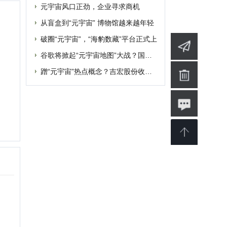
婴
软件
博客
设计
素材
修
商业
电影
批发
融资