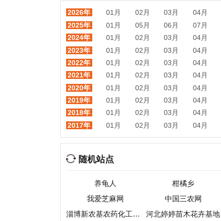
2018年
01月
02月
03月
04月
05月
2017年
01月
02月
03月
04月
05月
随机站点
养龟人
柑橘乡
常州
我爱芝麻网
中国三农网
淄博新农基农药化工有限公司
河北婷婷苗木花卉基地
西瓜商农网
西瓜产地网
中国畜牧网
土地资源网
第一农经
中国粮油信息网
热门目录
视频
音乐
游戏
动漫
小说
星座
交友
手机
教育
考试
招聘
国外
珠宝
起名
日本
房产
元宇宙