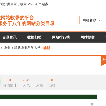
录，收录 26054 个站点！
网站名称
资讯
数据归档
网站排行榜
网站提交
快审站点
› 瑞典农业科学大学
RSS
农业
0
2049
0
0
预计
人气
入站
出站