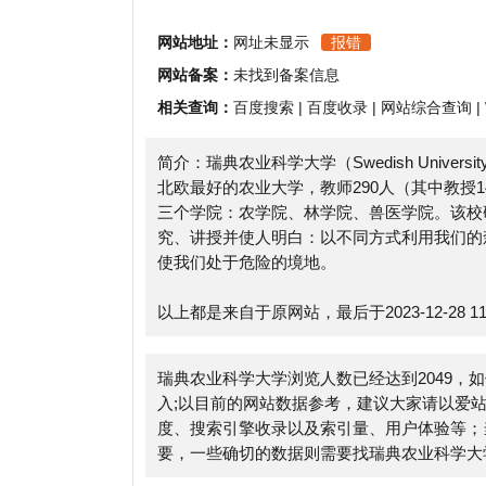
相关查询：
百度搜索
|
百度收录
|
网站综合查询
|
Whoi
简介：瑞典农业科学大学（Swedish University of A
北欧最好的农业大学，教师290人（其中教授140多人
三个学院：农学院、林学院、兽医学院。该校研究生
究、讲授并使人明白：以不同方式利用我们的森林、
使我们处于危险的境地。
以上都是来自于原网站，最后于2023-12-28 11:49:
瑞典农业科学大学浏览人数已经达到2049，如你需
入;以目前的网站数据参考，建议大家请以爱站数据
度、搜索引擎收录以及索引量、用户体验等；当然要
要，一些确切的数据则需要找瑞典农业科学大学的站长
免责申明：本站小火山分类目录提供的瑞典农业科学
对于该外部链接的指向，不由小火山分类目录实际控制，在2
规合法，后期网页的内容如出现违规，可以直接联系