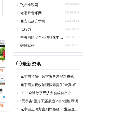
最新资讯
元宇宙将催生数字政务发展新模式
元宇宙为税收治理探索提供“全真域”
2022全球数字经济大会成功举办，中国
“元宇宙”里打工还很远？有“捏脸师”月
元宇宙上海方案别样路径 产业链企业加速
元宇宙风口正劲，企业寻求商机
提交
从盲盒到“元宇宙” 博物馆越来越年轻
破圈“元宇宙”，“海豹数藏”平台正式上
删除
谷歌将掀起“元宇宙地图”大战？国内玩家
联系
蹭“元宇宙”热点概念？吉宏股份收深交所