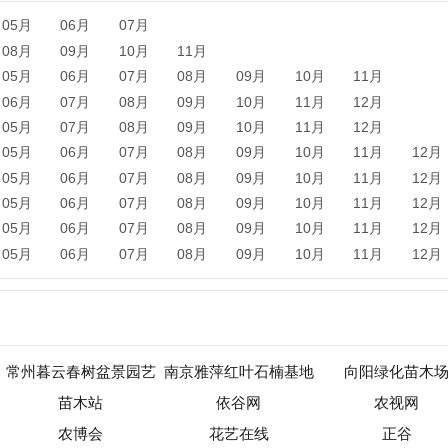
06月
07月
08月
09月
10月
11月
12月
06月
07月
08月
09月
10月
11月
12月
暮云春树盆景园艺
南京雅萍红叶石楠基地
向阳绿化苗木场
苗木站
依谷网
农视网
农博会
花艺在线
正谷
绿果网
中国辣椒网
中国农资网
一亩田农业网
中国惠农网
中华园林网
赛鸽资讯网
中国林业网
中国养殖网
新闻
军事
保险
汽车
购物
团购
天气
旅游
健康
母
农业
直播
b2b
黄页
黑客
分类信息
dj
左派
海淘
装