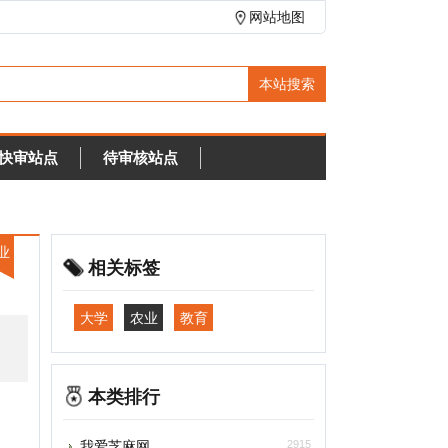
网站地图
待审核站点
相关标签
大学
农业
教育
本类排行
我爱芝麻网
2915
阿希尼伯因社区学院
2690