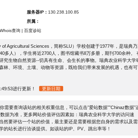
s查询
|
百度诊站
gricultural Sciences，简称SLU）学校创建于1977年，是瑞典乃至
），学生将近2700人，图书馆藏书8万多册，期刊700余种。 有
物自然资源--切具有生命、会生长的事物。瑞典农业科学大学研
环境、土壤、动物等资源，既给我们带来发展的机遇，也有可能
53进行更新！
更新日期
要查询该站的相关权重信息，可以点击"
爱站数据
""
Chinaz数据
"进
为准，更多网站价值评估因素如：瑞典农业科学大学的访问速
评估一个站的价值，最主要还是需要根据您自身的需求以及需
进行洽谈提供。如该站的IP、PV、跳出率等！
E
大学都来源于网络，不保证外部链接的准确性和完整性，同时，
022-02-28 20:54:08收录时，该网页上的内容，都属于合
网站管理员进行删除，小火山分类目录不承担任何责任。