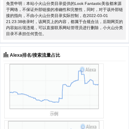
免责申明：本站小火山分类目录提供的Look Fantastic美妆都来源
于网络，不保证外部链接的准确性和完整性，同时，对于该外部链
接的指向，不由小火山分类目录实际控制，在2022-03-01
21:23:38收录时，该网页上的内容，都属于合规合法，后期网页的
内容如出现违规，可以直接联系网站管理员进行删除，小火山分类
目录不承担任何责任。
Alexa排名/搜索流量占比