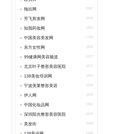
芳飞剪发网
2256
知我药妆网
1822
中国美容美发网
1793
东方女性网
1684
99健康网美容频道
1677
北京叶子整形美容医院
1677
138美妆培训网
1666
宁波美莱整形美容
1628
伊人网
1603
中国化妆品网
1592
深圳阳光整形美容医院
1576
美发街
1549
138美业网
1548
本类推荐