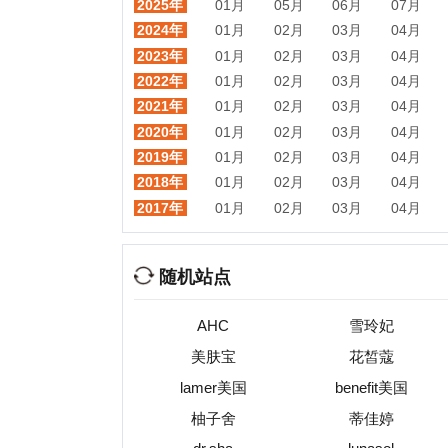
随机站点
AHC
雪玲妃
美肤宝
花皙蔻
lamer美国
benefit美国
柚子舍
蒂佳婷
dr.sha
lunasol
aa网
nyr
热门目录
视频
音乐
游戏
动漫
小说
星座
交友
手机
教育
考试
招聘
国外
珠宝
起名
日本
房产
元宇宙