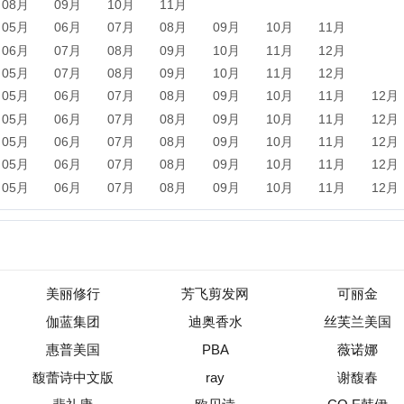
美丽修行
芳飞剪发网
可丽金
伽蓝集团
迪奥香水
丝芙兰美国
惠普美国
PBA
薇诺娜
馥蕾诗中文版
ray
谢馥春
裴礼康
欧贝诗
CO.E韩伊
dhc日本
爱茉莉太平洋集团
昭贵
新闻
军事
保险
汽车
购物
团购
天气
旅游
健康
母
农业
直播
b2b
黄页
黑客
分类信息
dj
左派
海淘
装