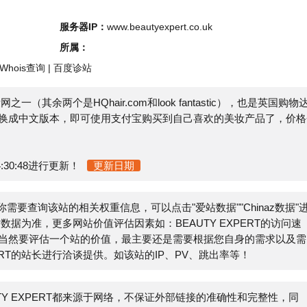
s查询
|
百度诊站
两个是HQhair.com和look fantastic），也是英国购物达
文版本，即可使用支付宝购买到自己喜欢的美妆产品了，价格会
48进行更新！
更新日期
需要查询该站的相关权重信息，可以点击"
爱站数据
""
Chinaz数据
"进
，更多网站价值评估因素如：BEAUTY EXPERT的访问速
评估一个站的价值，最主要还是需要根据您自身的需求以及需
的站长进行洽谈提供。如该站的IP、PV、跳出率等！
XPERT都来源于网络，不保证外部链接的准确性和完整性，同
在2022-03-01 21:23:39收录时，该网页上的内容，都属
E
联系网站管理员进行删除，小火山分类目录不承担任何责任。