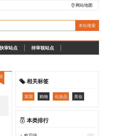
网站地图
待审核站点
相关标签
英国
购物
化妆品
美妆
本类排行
欧贝诗
2397
拖拉网
2387