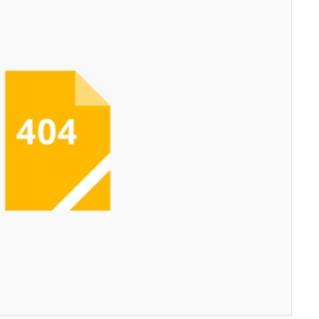
服务器IP：
www.beautyexpert.co.uk
所属：