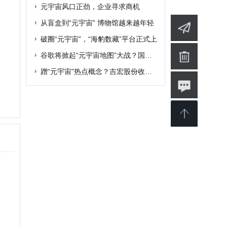
婴
软件
博客
设计
素材
修
商业
电影
批发
融资