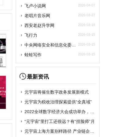
最新资讯
元宇宙将催生数字政务发展新模式
元宇宙为税收治理探索提供“全真域”
2022全球数字经济大会成功举办，中国
“元宇宙”里打工还很远？有“捏脸师”月
元宇宙上海方案别样路径 产业链企业加速
提交
元宇宙风口正劲，企业寻求商机
删除
从盲盒到“元宇宙” 博物馆越来越年轻
破圈“元宇宙”，“海豹数藏”平台正式上
联系
谷歌将掀起“元宇宙地图”大战？国内玩家
蹭“元宇宙”热点概念？吉宏股份收深交所