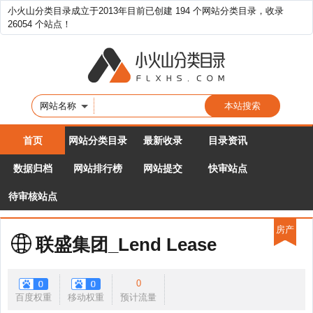
小火山分类目录成立于2013年目前已创建 194 个网站分类目录，收录
26054 个站点！
网站名称
首页
网站分类目录
最新收录
目录资讯
数据归档
网站排行榜
网站提交
快审站点
待审核站点
房产
联盛集团_Lend Lease
0
百度权重
移动权重
预计流量