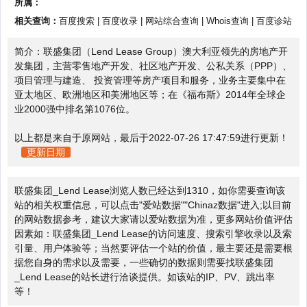
所属：
相关查询：
百度搜索
|
百度收录
|
网站综合查询
|
Whois查询
|
百度诊站
简介：联盛集团（Lend Lease Group）澳大利亚领先的房地产开
发集团，主营零售地产开发、社区地产开发、公私关系（PPP）、
项目管理与建造、 投资管理等房产项目和服务，业务主要集中在
亚太地区、欧洲地区和美洲地区等；在《福布斯》2014年全球企
业2000强中排名第1076位。
以上都是来自于原网站，最后于2022-07-26 17:47:59进行更新！
更新日期
联盛集团_Lend Lease浏览人数已经达到1310，如你需要查询该
站的相关权重信息，可以点击"
爱站数据
""
Chinaz数据
"进入;以目前
的网站数据参考，建议大家请以爱站数据为准，更多网站价值评估
因素如：联盛集团_Lend Lease的访问速度、搜索引擎收录以及索
引量、用户体验等；当然要评估一个站的价值，最主要还是需要根
据您自身的需求以及需要，一些确切的数据则需要找联盛集团
_Lend Lease的站长进行洽谈提供。如该站的IP、PV、跳出率
等！