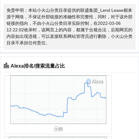
免责申明：本站小火山分类目录提供的联盛集团_Lend Lease都来
源于网络，不保证外部链接的准确性和完整性，同时，对于该外部
链接的指向，不由小火山分类目录实际控制，在2022-03-06
12:22:02收录时，该网页上的内容，都属于合规合法，后期网页的
内容如出现违规，可以直接联系网站管理员进行删除，小火山分类
目录不承担任何责任。
Alexa排名/搜索流量占比