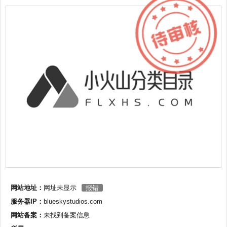
网站地址：
网址未显示
报错
服务器IP：
blueskystudios.com
网站备案：
未找到备案信息