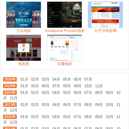
万达电影
Annapurna Pictures电影公司
太平洋电影网
淘票票
豆瓣电影
2026年
01月
02月
03月
04月
05月
06月
07月
2025年
01月
05月
06月
07月
08月
09月
10月
11月
2024年
01月
02月
03月
04月
05月
06月
07月
08月
09月
10
月
11月
2023年
01月
02月
03月
04月
06月
07月
08月
09月
10月
11
月
12月
2022年
01月
02月
03月
04月
05月
07月
08月
09月
10月
11
月
12月
2021年
01月
02月
03月
04月
05月
06月
07月
08月
09月
10