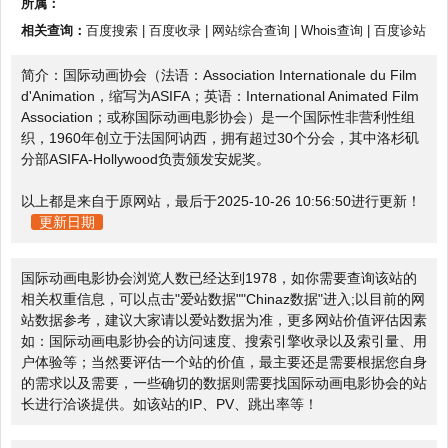
所属：
相关查询：
百度搜索
|
百度收录
|
网站综合查询
|
Whois查询
|
百度诊站
简介：国际动画协会（法语：Association Internationale du Film
d'Animation，缩写为ASIFA；英语：International Animated Film
Association；或称国际动画电影协会）是一个国际性非营利性组
织，1960年创立于法国阿讷西，拥有超过30个分会，其中洛杉矶
分部ASIFA-Hollywood负责颁发安妮奖。
以上都是来自于原网站，最后于2025-10-26 10:56:50进行更新！
更新日期
国际动画电影协会浏览人数已经达到1978，如你需要查询该站的
相关权重信息，可以点击"
爱站数据
""
Chinaz数据
"进入;以目前的网
站数据参考，建议大家请以爱站数据为准，更多网站价值评估因素
如：国际动画电影协会的访问速度、搜索引擎收录以及索引量、用
户体验等；当然要评估一个站的价值，最主要还是需要根据您自身
的需求以及需要，一些确切的数据则需要找国际动画电影协会的站
长进行洽谈提供。如该站的IP、PV、跳出率等！