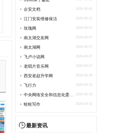
飞卢小说网
2026-04-07
老唱片音乐网
2026-03-27
西安老赵升学网
2026-03-18
飞行力
2026-03-15
央网络安全和信息化委员会办公室
2026-03-15
蛙蛙写作
2026-03-15
最新资讯
元宇宙将催生数字政务发展新模式
提交
元宇宙为税收治理探索提供“全真域”
2022全球数字经济大会成功举办，中国
删除
“元宇宙”里打工还很远？有“捏脸师”月
联系
元宇宙上海方案别样路径 产业链企业加速
元宇宙风口正劲，企业寻求商机
从盲盒到“元宇宙” 博物馆越来越年轻