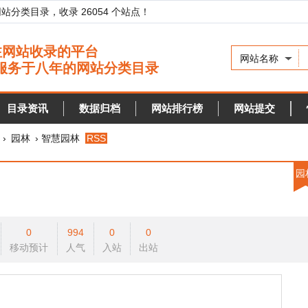
录，收录 26054 个站点！
网站名称
资讯
数据归档
网站排行榜
网站提交
快审站点
› 智慧园林
RSS
园林
0
994
0
0
预计
人气
入站
出站