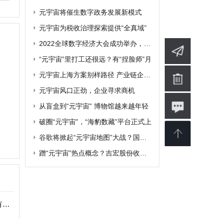
破圈“元宇宙”，“海豹数藏”平台正式上
谷歌将掀起“元宇宙地图”大战？国内玩家
蹭“元宇宙”热点概念？吉宏股份收深交所
婴
软件
博客
设计
素材
修
商业
电影
批发
融资