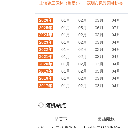
2019年
01月
02月
03月
04月
05月
2018年
01月
02月
03月
04月
05月
2017年
01月
02月
03月
04月
05月
随机站点
苗天下
绿动园林
浙江人文园林股份有限公司
杭州市园林绿化股份有限公司
英
上海建工园林（集团）有限公司
深圳市风景园林协会
风景园林网
景观中国
润丰园林
深圳市彬绿园林有限公司
热门目录
视频
音乐
游戏
动漫
小说
星座
交友
手机
教育
考试
招聘
国外
珠宝
起名