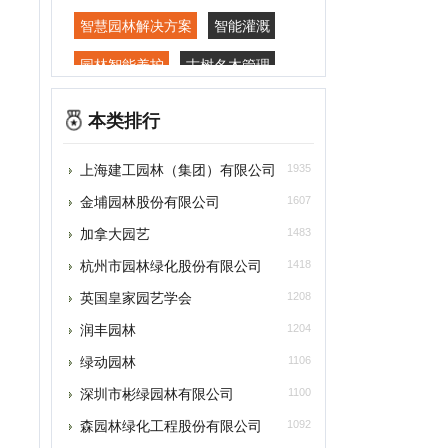
园林智能养护
古树名木管理
园林云平台
本类排行
园林管理大数据分析
上海建工园林（集团）有限公司
1935
病虫害预警
白蛾监控数据分析
金埔园林股份有限公司
1607
园林物联网平台
加拿大园艺
1483
园林传感器平台
杭州市园林绿化股份有限公司
1418
英国皇家园艺学会
1208
润丰园林
1204
绿动园林
1106
深圳市彬绿园林有限公司
1100
森园林绿化工程股份有限公司
1092
律泽园林
1064
定鼎网
1062
园林英才网
1059