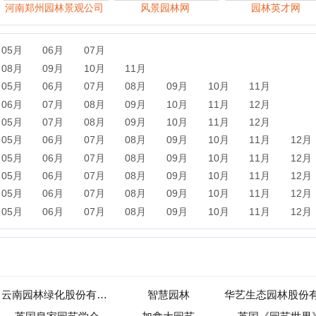
06月
07月
08月
09月
10月
11月
12月
06月
07月
08月
09月
10月
11月
12月
06月
07月
08月
09月
10月
11月
12月
云南园林绿化股份有限公司
智慧园林
华艺生态园林股份有限公司
国皇家园艺学会
加拿大园艺
英国《园艺世界》
定鼎网
金埔园林股份有限公司
园林英才网
东方园林
苏州园林
律泽园林
森园林绿化工程股份有限公司
新闻
军事
保险
汽车
购物
团购
天气
旅游
健康
母
农业
直播
b2b
黄页
黑客
分类信息
dj
左派
海淘
装