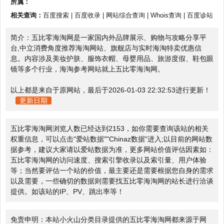
所属：
相关查询：
百度搜索
|
百度收录
|
网站综合查询
|
Whois查询
|
百度诊站
简介：五比零海淘网是一家国内外品牌展示、购物与攻略分享平
台,中立消费角度推荐海淘网站、旗舰店与实时海淘特卖优惠信
息。内容涉及美妆护肤、服饰衣帽、母婴用品、旅游度假、鞋包眼
镜等多个行业，海淘参考网站就上五比零海淘网。
以上都是来自于原网站，最后于2026-01-03 22:32:53进行更新！
更新日期
五比零海淘网浏览人数已经达到2153，如你需要查询该站的相关
权重信息，可以点击"
爱站数据
""
Chinaz数据
"进入;以目前的网站数
据参考，建议大家请以爱站数据为准，更多网站价值评估因素如：
五比零海淘网的访问速度、搜索引擎收录以及索引量、用户体验
等；当然要评估一个站的价值，最主要还是需要根据您自身的需求
以及需要，一些确切的数据则需要找五比零海淘网的站长进行洽谈
提供。如该站的IP、PV、跳出率等！
免责申明：本站小火山分类目录提供的五比零海淘网都来源于网