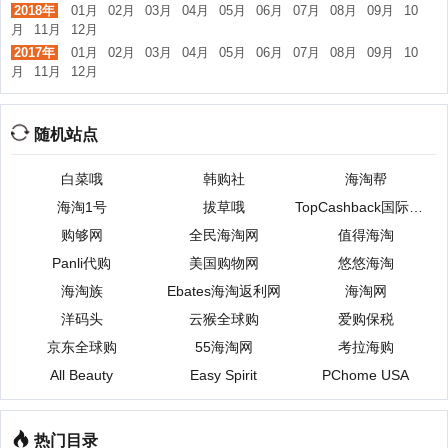
2018年
01月
02月
03月
04月
05月
06月
07月
08月
09月
10
月
11月
12月
2017年
01月
02月
03月
04月
05月
06月
07月
08月
09月
10
月
11月
12月
随机站点
白菜哦
韩购社
海淘帮
海淘1号
拔草哦
TopCashback国际海淘返利网
购够网
全民海淘网
值得海淘
Panli代购
美国购物网
悠悠海淘
海淘族
Ebates海淘返利网
海淘网
洋码头
云猴全球购
爱购保税
京东全球购
55海淘网
考拉海购
All Beauty
Easy Spirit
PChome USA
热门目录