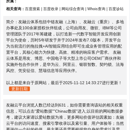
所属：
相关查询：
百度搜索
|
百度收录
|
网站综合查询
|
Whois查询
|
百度诊站
简介：友融云体系包括中链友融（上海）、友融云（重庆）、多地
办事处及100余家授权伙伴组成，公司由用友、微软、IBM等公司
管理团队于2017年筹建建，以打造新一代数字智能开发应用创新
平台为使命，历时5年研发于并于2024年发布7.0版本，开发平台
为当前流行的拖拉拽+AI智能应用结合即可生成业务管理应用的配
置平台，其核心能力为快捷、高效、精准的响应客户需求。 友融
云体系是用友、博思、中国电子等大型上市公司OEM厂商伙伴和
实施外包合作伙伴，是华为云、阿里云、银联智数、契约锁、法海
风控、凭安征信、慧瑞信息等应用伙伴。
以上都是来自于原网站，最后于2025-11-12 14:33:27进行更新！
更新日期
友融云平台浏览人数已经达到631，如你需要查询该站的相关权重
信息，可以点击"
爱站数据
""
Chinaz数据
"进入;以目前的网站数据参
考，建议大家请以爱站数据为准，更多网站价值评估因素如：友融
云平台的访问速度、搜索引擎收录以及索引量、用户体验等；当然
要评估一个站的价值，最主要还是需要根据您自身的需求以及需