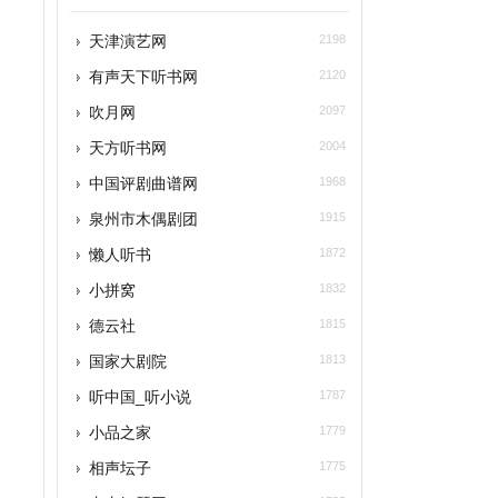
有声天下听书网
2120
吹月网
2097
天方听书网
2004
中国评剧曲谱网
1968
泉州市木偶剧团
1915
懒人听书
1872
小拼窝
1832
德云社
1815
国家大剧院
1813
听中国_听小说
1787
小品之家
1779
相声坛子
1775
虫虫钢琴网
1735
舞蹈视频网
1729