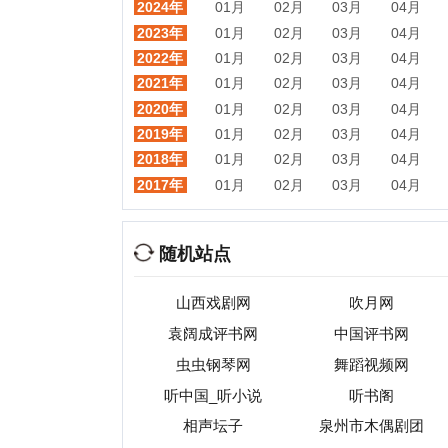
随机站点
山西戏剧网
吹月网
袁阔成评书网
中国评书网
虫虫钢琴网
舞蹈视频网
听中国_听小说
听书阁
有
相声坛子
泉州市木偶剧团
热门目录
视频
音乐
游戏
动漫
小说
星座
交友
手机
教育
考试
招聘
国外
珠宝
起名
日本
房产
元宇宙
首页
|
网站分类目录
|
最新