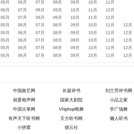
中国曲艺网
长篇评书
刘兰芳评书网
就爱相声网
国家大剧院
小品之家
中国古筝网
Vhiphop唯舞
学广场舞
声天下听书网
天方听书网
懒人听书
小拼窝
德云社
新闻
军事
保险
汽车
购物
团购
天气
旅游
健康
母
农业
直播
b2b
黄页
黑客
分类信息
dj
左派
海淘
装
收录
|
目录资讯
|
快审站点
|
数据归档
|
网站排行榜
|
待审核站点