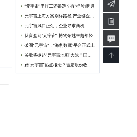
婴
软件
博客
设计
素材
修
商业
电影
批发
融资
|
提交网站