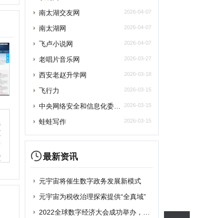
飞行力
2026-03-15
央网络安全和信息化委员会办公室
2026-03-15
蛙蛙写作
2026-03-15
最新资讯
元宇宙将催生数字政务发展新模式
提交
元宇宙为税收治理探索提供“全真域”
2022全球数字经济大会成功举办，中国
删除
“元宇宙”里打工还很远？有“捏脸师”月
元宇宙上海方案别样路径 产业链企业加速
联系
元宇宙风口正劲，企业寻求商机
从盲盒到“元宇宙” 博物馆越来越年轻
破圈“元宇宙”，“海豹数藏”平台正式上
谷歌将掀起“元宇宙地图”大战？国内玩家
蹭“元宇宙”热点概念？吉宏股份收深交所