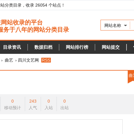
录，收录 26054 个站点！
网站名称
资讯
数据归档
网站排行榜
网站提交
快审站点
› 四川文艺网
RSS
曲艺
0
243
0
0
预计
人气
入站
出站