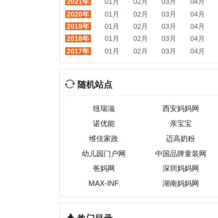
维佳家政
迈高奶粉
幼儿园门户网
中国品牌童装网
爸妈网
深圳妈妈网
孩
MAX-INF
湖南妈妈网
热门目录
视频
音乐
游戏
动漫
小说
星座
交友
手机
教育
考试
招聘
国外
珠宝
起名
日本
房产
元宇宙
首页
|
网站分类目录
|
最新
收录
C