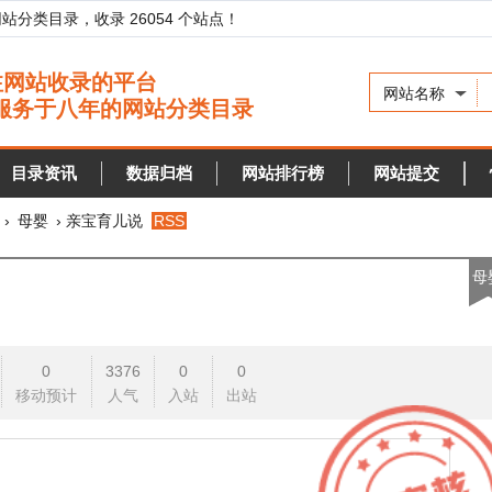
录，收录 26054 个站点！
网站名称
资讯
数据归档
网站排行榜
网站提交
快审站点
› 亲宝育儿说
RSS
母婴
0
3376
0
0
预计
人气
入站
出站