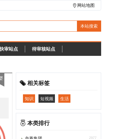
网站地图
待审核站点
相关标签
知识
短视频
生活
本类排行
亦蓁集团
2977
亲宝网
1969