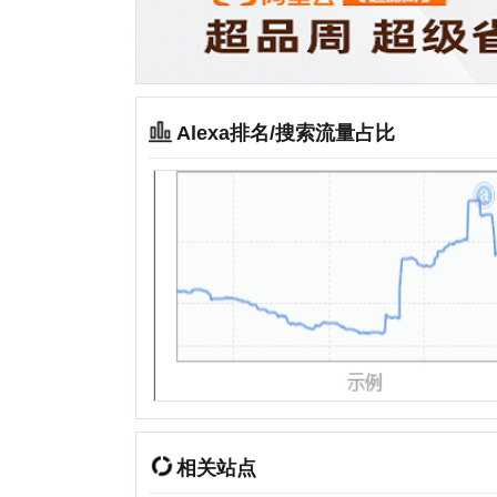
相关站点
玛瑞莎
沈阳妈妈网