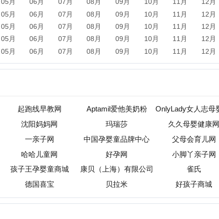
一亲子网
中国孕婴童品牌中心
父母会育儿网
哈哈儿童网
好孕网
小脚丫亲子网
子王孕婴童商城
康贝（上海）有限公司
雀氏
德国喜宝
贝拉米
好孩子商城
新闻
军事
保险
汽车
购物
团购
天气
旅游
健康
母
农业
直播
b2b
黄页
黑客
分类信息
dj
左派
海淘
装
收录
|
目录资讯
|
快审站点
|
数据归档
|
网站排行榜
|
待审核站点
标准
免责声明
版权申明
关于我们
联系我们
广告合作
opyright (c) 2013-2026 小火山分类目录 All Rights Reserved
苏ICP备2025209808号-1