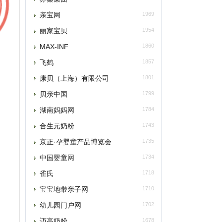
丽家宝贝
1954
AX-INF
1860
飞鹤
1857
康贝（上海）有限公司
1801
贝亲中国
1799
湖南妈妈网
1784
合生元奶粉
1743
京正·孕婴童产品博览会
1735
中国婴童网
1734
雀氏
1718
宝宝地带亲子网
1710
幼儿园门户网
1702
迈高奶粉
1678
本类推荐