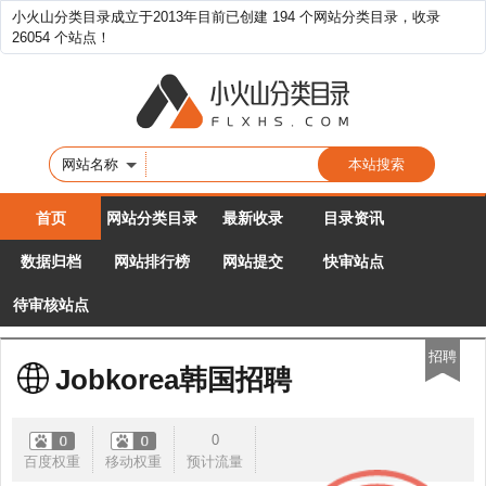
小火山分类目录成立于2013年目前已创建 194 个网站分类目录，收录
26054 个站点！
网站名称
首页
网站分类目录
最新收录
目录资讯
数据归档
网站排行榜
网站提交
快审站点
待审核站点
招聘
Jobkorea韩国招聘
0
百度权重
移动权重
预计流量