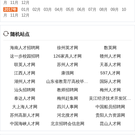
月
11月
12月
2017年
01月
02月
03月
04月
05月
06月
07月
08月
09月
10
月
11月
12月
随机站点
海南人才招聘网
徐州英才网
数英网
这一步校园招聘
126家具人才网
赣州人才网
联英人才网
苏州人才网
天基人才网
江西人才网
康强网
597人才网
湖州人才网
山东省教育厅高校毕业生就业网
国际人才网
汕头招聘网
教师招聘网
梅州人才网
泰达人才网
梅州赶集网
吴江经济技术开发区人力资源网
大上海人才网
四川人事网
中国船员招聘网
苏州高新人才网
河北搜才网
贵阳人力资源网
中国海峡人才网
北京招聘会信息网
昆山人才网