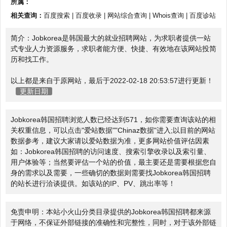
所属：
相关查询：
百度搜索
|
百度收录
|
网站综合查询
|
Whois查询
|
百度诊站
简介：Jobkorea是韩国最大的就业招聘网站，为求职者提供一站
式专业人力资源服务，求职者能方便、快捷、有效地在该网站投简
历和找工作。
以上都是来自于原网站，最后于2022-02-18 20:53:57进行更新！
更新日期
Jobkorea韩国招聘浏览人数已经达到571，如你需要查询该站的相
关权重信息，可以点击"
爱站数据
""
Chinaz数据
"进入;以目前的网站
数据参考，建议大家请以爱站数据为准，更多网站价值评估因素
如：Jobkorea韩国招聘的访问速度、搜索引擎收录以及索引量、
用户体验等；当然要评估一个站的价值，最主要还是需要根据您自
身的需求以及需要，一些确切的数据则需要找Jobkorea韩国招聘
的站长进行洽谈提供。如该站的IP、PV、跳出率等！
免责申明：本站小火山分类目录提供的Jobkorea韩国招聘都来源
于网络，不保证外部链接的准确性和完整性，同时，对于该外部链