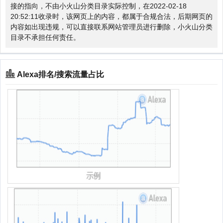
接的指向，不由小火山分类目录实际控制，在2022-02-18
20:52:11收录时，该网页上的内容，都属于合规合法，后期网页的
内容如出现违规，可以直接联系网站管理员进行删除，小火山分类
目录不承担任何责任。
Alexa排名/搜索流量占比