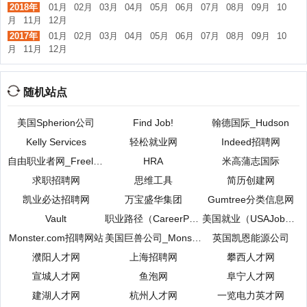
2018年
01月
02月
03月
04月
05月
06月
07月
08月
09月
10
月
11月
12月
2017年
01月
02月
03月
04月
05月
06月
07月
08月
09月
10
月
11月
12月
随机站点
美国Spherion公司
Find Job!
翰德国际_Hudson
Kelly Services
轻松就业网
Indeed招聘网
自由职业者网_Freelancer
HRA
米高蒲志国际
求职招聘网
思维工具
简历创建网
凯业必达招聘网
万宝盛华集团
Gumtree分类信息网
Vault
职业路径（CareerPath）
美国就业（USAJobs）
Monster.com招聘网站
美国巨兽公司_Monster Worldwide
英国凯恩能源公司
濮阳人才网
上海招聘网
攀西人才网
宣城人才网
鱼泡网
阜宁人才网
建湖人才网
杭州人才网
一览电力英才网