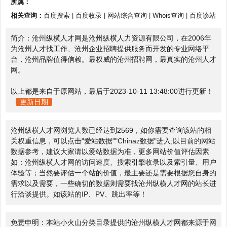
所属：
相关查询：
百度搜索
|
百度收录
|
网站综合查询
|
Whois查询
|
百度诊站
简介：沧州纵横人才网是沧州纵横人力资源有限公司，在2006年
为沧州人才找工作、沧州企业招聘提供服务而开发的专业网络平
台，沧州品牌值得信赖。最权威的沧州招聘网，最真实的沧州人才
网。
以上都是来自于原网站，最后于2023-10-11 13:48:00进行更新！
更新日期
沧州纵横人才网浏览人数已经达到2569，如你需要查询该站的相
关权重信息，可以点击"
爱站数据
""
Chinaz数据
"进入;以目前的网站
数据参考，建议大家请以爱站数据为准，更多网站价值评估因素
如：沧州纵横人才网的访问速度、搜索引擎收录以及索引量、用户
体验等；当然要评估一个站的价值，最主要还是需要根据您自身的
需求以及需要，一些确切的数据则需要找沧州纵横人才网的站长进
行洽谈提供。如该站的IP、PV、跳出率等！
免责申明：本站小火山分类目录提供的沧州纵横人才网都来源于网