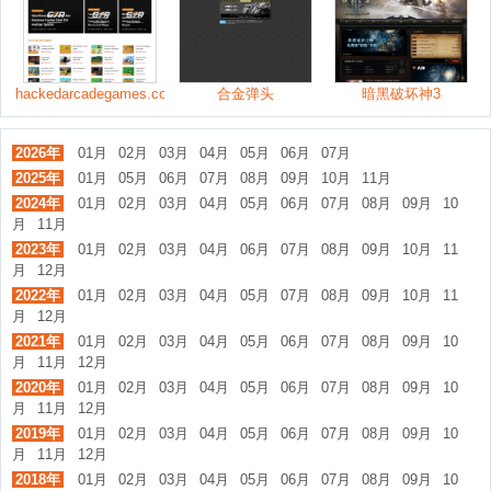
hackedarcadegames.com
合金弹头
暗黑破坏神3
2026年
01月
02月
03月
04月
05月
06月
07月
2025年
01月
05月
06月
07月
08月
09月
10月
11月
2024年
01月
02月
03月
04月
05月
06月
07月
08月
09月
10
月
11月
2023年
01月
02月
03月
04月
06月
07月
08月
09月
10月
11
月
12月
2022年
01月
02月
03月
04月
05月
07月
08月
09月
10月
11
月
12月
2021年
01月
02月
03月
04月
05月
06月
07月
08月
09月
10
月
11月
12月
2020年
01月
02月
03月
04月
05月
06月
07月
08月
09月
10
月
11月
12月
2019年
01月
02月
03月
04月
05月
06月
07月
08月
09月
10
月
11月
12月
2018年
01月
02月
03月
04月
05月
06月
07月
08月
09月
10