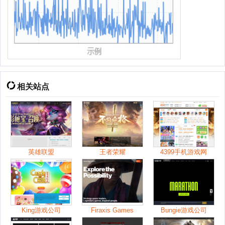
相关站点
英雄联盟
王者荣耀
4399手机游戏网
King游戏公司
Firaxis Games
Bungie游戏公司