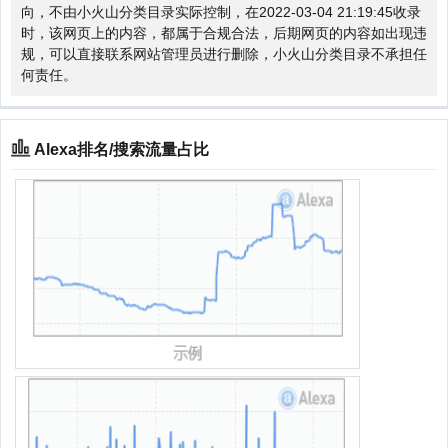
向，不由小火山分类目录实际控制，在2022-03-04 21:19:45收录
时，该网页上的内容，都属于合规合法，后期网页的内容如出现违
规，可以直接联系网站管理员进行删除，小火山分类目录不承担任
何责任。
Alexa排名/搜索流量占比