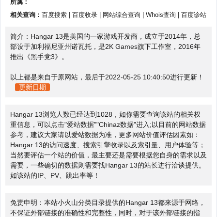
所属：
相关查询：
百度搜索
|
百度收录
|
网站综合查询
|
Whois查询
|
百度诊站
简介：Hangar 13是美国的一家游戏开发商，成立于2014年，总
部设于加利福尼亚州诺瓦托，是2K Games旗下工作室，2016年
推出《黑手党3》。
以上都是来自于原网站，最后于2022-05-25 10:40:50进行更新！
更新日期
Hangar 13浏览人数已经达到1028，如你需要查询该站的相关权
重信息，可以点击"
爱站数据
""
Chinaz数据
"进入;以目前的网站数据
参考，建议大家请以爱站数据为准，更多网站价值评估因素如：
Hangar 13的访问速度、搜索引擎收录以及索引量、用户体验等；
当然要评估一个站的价值，最主要还是需要根据您自身的需求以及
需要，一些确切的数据则需要找Hangar 13的站长进行洽谈提供。
如该站的IP、PV、跳出率等！
免责申明：本站小火山分类目录提供的Hangar 13都来源于网络，
不保证外部链接的准确性和完整性，同时，对于该外部链接的指