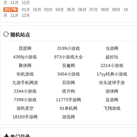
月
11月
12月
2017年
01月
02月
03月
04月
05月
06月
07月
08月
09月
10
月
11月
12月
随机站点
琵琶网
3199小游戏
当游网
4399j小游戏
973小游戏大全
超好玩
聚侠网
安趣网
2214小游戏
街机游戏
3454小游戏
17yy经典小游戏
九游手机网游
百田网
街头篮球手游
2344小游戏
捞月狗
游侠网
7399小游戏
11773手游网
逗游网
游民星空
91单机网
飞翔游戏
18183手游网
游迅网
热门目录