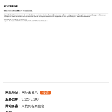
网站地址：
网址未显示
报错
服务器IP：
3.126.5.188
网站备案：
未找到备案信息