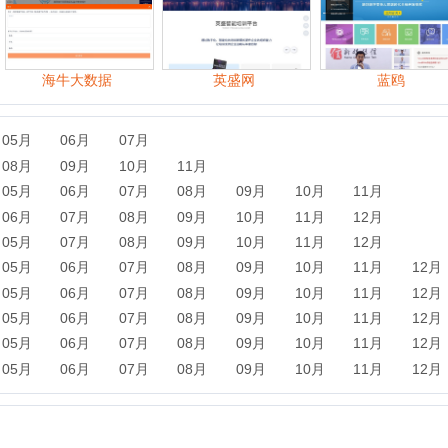
07月
08月
09月
10月
11月
12月
06月
07月
08月
09月
10月
11月
12月
06月
07月
08月
09月
10月
11月
12月
06月
07月
08月
09月
10月
11月
12月
06月
07月
08月
09月
10月
11月
12月
06月
07月
08月
09月
10月
11月
12月
谷班级园地登录
高思教育
升学e网通
汇众教育
学堂在线
教育宝
省高中课程改革网
51CTO学院
中国教师教育网
淘师湾
我爱五笔网
中华品牌管理网
杭州青少年宫
一点通教学网
浙江公务员考试网
启德教育集团
苗苗简笔画
新东方网