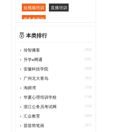
拼多多培训
本类排行
传智播客
2432
升学e网通
2051
安徽科技学院
1936
广州北大青鸟
1821
淘师湾
1778
华夏心理培训学校
1748
浙江公务员考试网
1738
汇众教育
1684
苗苗简笔画
1672
新东方网
1661
广州青大教育信息咨询有限公司
1618
我爱五笔网
1617