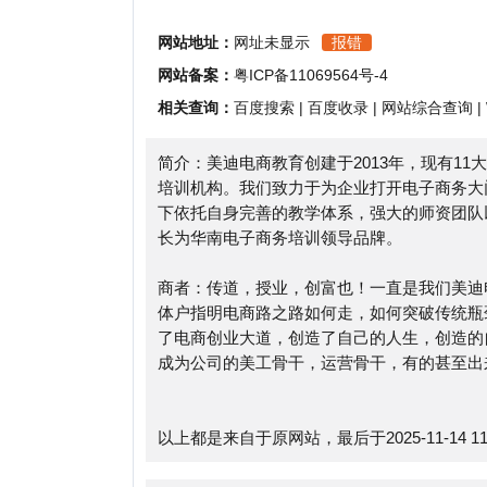
相关查询：
百度搜索
|
百度收录
|
网站综合查询
|
Whoi
简介：美迪电商教育创建于2013年，现有11大校区
培训机构。我们致力于为企业打开电子商务大门，为
下依托自身完善的教学体系，强大的师资团队以及丰
长为华南电子商务培训领导品牌。
商者：传道，授业，创富也！一直是我们美迪电商人的
体户指明电商路之路如何走，如何突破传统瓶颈；为
了电商创业大道，创造了自己的人生，创造的自己的
成为公司的美工骨干，运营骨干，有的甚至出来自己
以上都是来自于原网站，最后于2025-11-14 11:12:
美迪电商教育浏览人数已经达到1029，如你需要查
目前的网站数据参考，建议大家请以爱站数据为准，
收录以及索引量、用户体验等；当然要评估一个站的
数据则需要找美迪电商教育的站长进行洽谈提供。如该