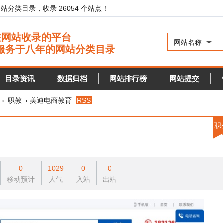
录，收录 26054 个站点！
网站名称
资讯
数据归档
网站排行榜
网站提交
快审站点
› 美迪电商教育
RSS
职教
0
1029
0
0
预计
人气
入站
出站