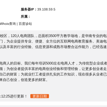
s查询
|
百度诊站
，120人电商团队，总面积3500平方教学场地，是华南专业的电商
企业提供专业、便捷、全方位的互联网电商教育服务。美迪电商
富的行业经验、信息资源和成熟市场整合运作能力，已经迅速成
目标。我们每年培训5000左右电商人才，为传统型企业或者个
创业者提供丰富的电商创业经验和管理经验，让更多创业者走上
财富；为就业打工者提供扎实的工作知识，现在很多从业者已经
创业，创造更多的财富。
25进行更新！
更新日期
询该站的相关权重信息，可以点击"
爱站数据
""
Chinaz数据
"进入;以
更多网站价值评估因素如：美迪电商教育的访问速度、搜索引擎
价值，最主要还是需要根据您自身的需求以及需要，一些确切的
站的IP、PV、跳出率等！