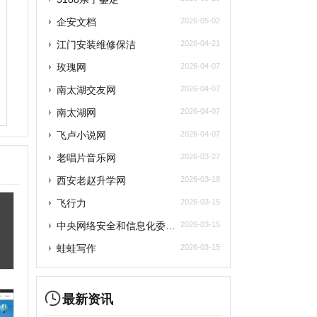
飞卢小说网
2026-04-07
老唱片音乐网
2026-03-27
西安老赵升学网
2026-03-18
飞行力
2026-03-15
央网络安全和信息化委员会办公室
2026-03-15
蛙蛙写作
2026-03-15
最新资讯
元宇宙将催生数字政务发展新模式
元宇宙为税收治理探索提供“全真域”
2022全球数字经济大会成功举办，中国
提交
“元宇宙”里打工还很远？有“捏脸师”月
元宇宙上海方案别样路径 产业链企业加速
删除
元宇宙风口正劲，企业寻求商机
从盲盒到“元宇宙” 博物馆越来越年轻