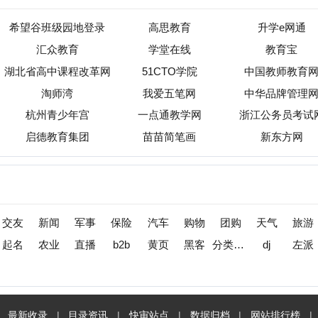
新闻
军事
保险
汽车
购物
团购
天气
旅游
健康
母
农业
直播
b2b
黄页
黑客
分类信息
dj
左派
海淘
装
收录
|
目录资讯
|
快审站点
|
数据归档
|
网站排行榜
|
待审核站点
标准
免责声明
版权申明
关于我们
联系我们
广告合作
opyright (c) 2013-2026 小火山分类目录 All Rights Reserved
苏ICP备2025209808号-1