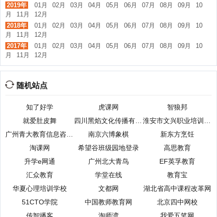
2019年
01月
02月
03月
04月
05月
06月
07月
08月
09月
10
月
11月
12月
2018年
01月
02月
03月
04月
05月
06月
07月
08月
09月
10
月
11月
12月
2017年
01月
02月
03月
04月
05月
06月
07月
08月
09月
10
月
11月
12月
随机站点
知了好学
虎课网
智狼邦
就爱肚皮舞
四川黑焰文化传播有限公司
淮安市文兴职业培训学校
广州青大教育信息咨询有限公司
南京六博象棋
新东方烹饪
淘课网
希望谷班级园地登录
高思教育
升学e网通
广州北大青鸟
EF英孚教育
汇众教育
学堂在线
教育宝
华夏心理培训学校
文都网
湖北省高中课程改革网
51CTO学院
中国教师教育网
北京四中网校
传智播客
淘师湾
我爱五笔网