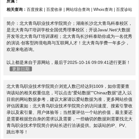
所属：
相关查询：
百度搜索
|
百度收录
|
网站综合查询
|
Whois查询
|
百度诊站
简介：北大青鸟职业技术学院简介；湖南长沙北大青鸟科泰校区，
是北大青鸟IT培训学校全国优秀理事校区；开设Java/.Net/大数据
开发等北大青鸟IT培训课程；北大青鸟长沙科泰助你成为一名优秀
的演说·创客型跨境电商与互联网人才！北大青鸟学费一年多少，
欢迎来电咨询。
以上都是来自于原网站，最后于2025-10-16 09:09:41进行更新！
更新日期
北大青鸟职业技术学院简介浏览人数已经达到1009，如你需要查
询该站的相关权重信息，可以点击"
爱站数据
""
Chinaz数据
"进入;以
目前的网站数据参考，建议大家请以爱站数据为准，更多网站价值
评估因素如：北大青鸟职业技术学院简介的访问速度、搜索引擎收
录以及索引量、用户体验等；当然要评估一个站的价值，最主要还
是需要根据您自身的需求以及需要，一些确切的数据则需要找北大
青鸟职业技术学院简介的站长进行洽谈提供。如该站的IP、PV、
跳出率等！