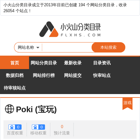
小火山分类目录成立于2013年目前已创建 194 个网站分类目录，收录
26054 个站点！
网站名称
首页
网站分类目录
最新收录
目录资讯
数据归档
网站排行榜
网站提交
快审站点
待审核站点
游戏
Poki (宝玩)
0
百度权重
移动权重
预计流量