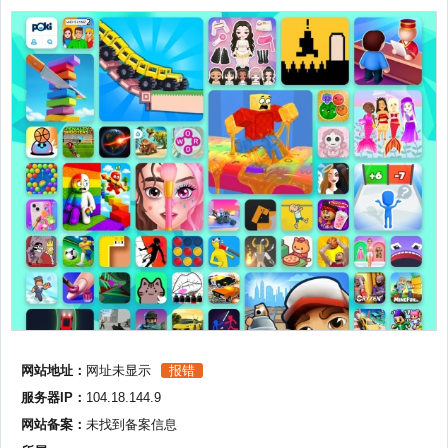
网站地址：
网址未显示
报错
服务器IP：
104.18.144.9
网站备案：
未找到备案信息